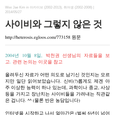
Woo Jae Kim
in
아카이브 (2002-2013)
,
취어생 (2002-2008)
|
2014/05/27
사이비와 그렇지 않은 것
http://heterosis.egloos.com/773158 원문
2004년 10월 8일,
박천권 선생님의 자료들을 보
고
.
관련 논의는 이곳을 참고
올려두신 자료가 어떤 의도로 남기신 것인지는 모르
지만 일단 읽어보았습니다. 신비(?)롭게도 제겐 아
주 이상한 능력이 하나 있는데, 과학이나 종교, 사상
등을 가지고 장난치는 사이비들을 가려내는 직관같
은 겁니다. ^^ (물론 반은 농담입니다)
인터넷을 시작하고 나서 얼마간은 (벌써 6년이 넘어