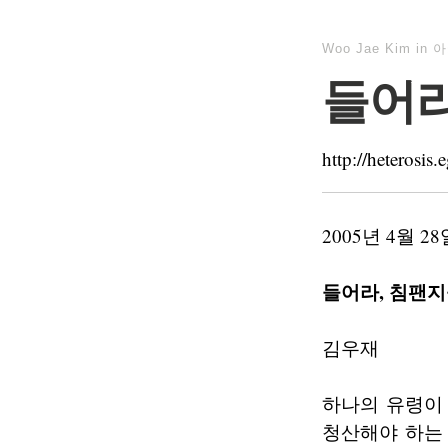
Woo Jae Kim
in
아
들어라
http://heteros
2005년 4월
들어라, 침팬지
김우재
하나의 유령이
청산해야 하는