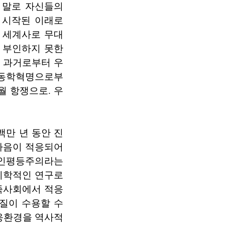
 말로 자신들의
 시작된 이래로
 세계사로 무대
 부인하지 못한
운 과거로부터 우
 동학혁명으로부
월 항쟁으로. 우
백만 년 동안 진
 마음이 적응되어
만인평등주의라는
지학적인 연구로
씨족사회에서 적응
질이 수용할 수
적응환경을 역사적