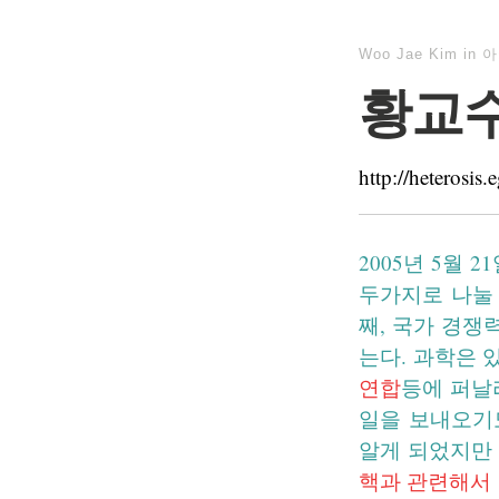
Woo Jae Kim
in
아
황교수
http://heteros
2005년 5월 
두가지로 나눌 
째, 국가 경쟁
는다. 과학은 
연합
등에 퍼날
일을 보내오기
알게 되었지만 
핵과 관련해서