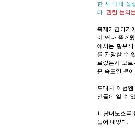
한 지 이때 절
다.
관련 논의는
축제기간이기에
이 꽤나 즐거웠
에서는 황우석
를 관망할 수 
르렀는지 모르지
운 속도일 뿐이
도대체 이번엔
인들이 알 수 
1. 남녀노소를
들어 내었다.