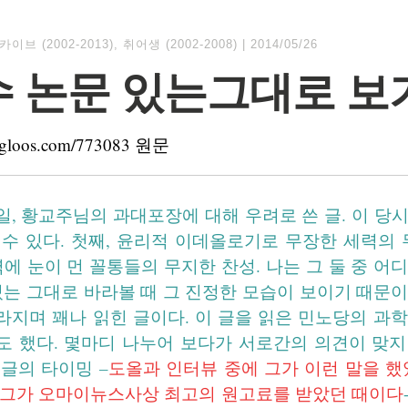
카이브 (2002-2013)
,
취어생 (2002-2008)
|
2014/05/26
 논문 있는그대로 보
is.egloos.com/773083 원문
21일, 황교주님의 과대포장에 대해 우려로 쓴 글. 이 당
수 있다. 첫째, 윤리적 이데올로기로 무장한 세력의 
력에 눈이 먼 꼴통들의 무지한 찬성. 나는 그 둘 중 어
있는 그대로 바라볼 때 그 진정한 모습이 보이기 때문
라지며 꽤나 읽힌 글이다. 이 글을 읽은 민노당의 과
도 했다. 몇마디 나누어 보다가 서로간의 의견이 맞지
글의 타이밍 –
도올과 인터뷰 중에 그가 이런 말을 했
 그가 오마이뉴스사상 최고의 원고료를 받았던 때이다