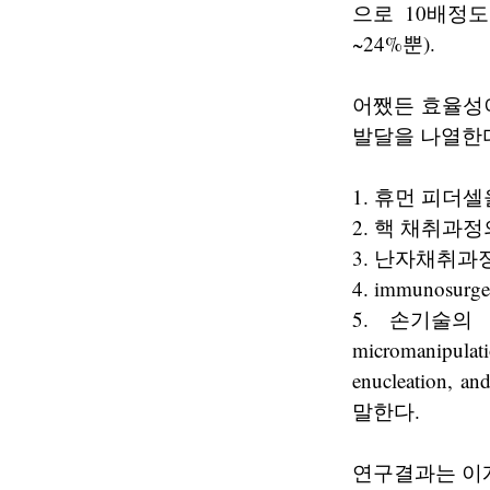
으로 10배정도
~24%뿐).
어쨌든 효율성
발달을 나열한
1. 휴먼 피더
2. 핵 채취과
3. 난자채취과정
4. immunos
5. 손기술의 비
micromanipula
enucleation
말한다.
연구결과는 이게