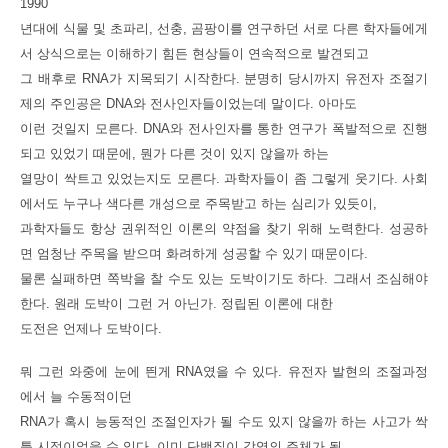
1990
년대에 식물 및 초파리, 선충, 곰팡이를 연구하던 서로 다른 학자들에게
서 상식으로는 이해하기 힘든 현상들이 연속적으로 발견되고
그 배후로 RNA가 지목되기 시작한다. 분명히 당시까지 유전자 조절기
제의 주인공은 DNA와 전사인자들이었는데 말이다. 아마도
이런 것일지 모른다. DNA와 전사인자를 통한 연구가 폭발적으로 진행
되고 있었기 때문에, 뭔가 다른 것이 있지 않을까 하는
열망이 싹트고 있었는지도 모른다. 과학자들이 좀 그렇게 웃기다. 사회
에서도 누구나 색다른 개성으로 주목받고 하는 심리가 있듯이,
과학자들도 항상 권위적인 이론의 약점을 찾기 위해 노력한다. 성공하
면 엄청난 주목을 받으며 화려하게 성공할 수 있기 때문이다.
물론 실패하면 쪽박을 찰 수도 있는 도박이기도 하다. 그래서 조심해야
한다. 원래 도박이 그런 거 아닌가. 정립된 이론에 대한
도전은 언제나 도박이다.
뭐 그런 와중에 눈에 띈게 RNA였을 수 있다. 유전자 발현의 조절과정
에서 늘 수동적이던
RNA가 혹시 능동적인 조절인자가 될 수도 있지 않을까 하는 사고가 싹
틀 시점이었을 수 있다. 이미 단백질이 감염의 주체가 될