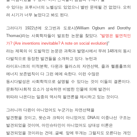
수 있다는 프루시너의 노벨상도 있었으니 별반 문제될 건 없었다. 오히
려 시기가 너무 늦었다고 봐도 된다.
그러다가 1922년에 오그번과 도로시(William Ogburn and Dorothy
Thomas)라는 사회학자들이 발표한 논문을 찾았다.
“발명은 필연적인
가? (Are inventions inevitable? A note on social evolution
)”
라는 제목의 이 도발적인 논문은 과학과 발명사에서 무려 148개의 동시
다발적으로 등장한 발견들을 소개하고 있다. 뉴턴과
라이프니쯔의 미적분학, 다윈과 월러스의 자연선택, 줄과 헬름홀쯔의
에너지 보존법칙이 다 그런 예에 속한다. 이런 수많은
동시다발성은 사회학적으로 설명될 수 있다는 것이 이들의 결론이다.
문화적/사회적 요소가 성숙하면 비범한 인물에 의해 발견이
뒤따라 나온다는 일종의 역사적 필연론을 제시하고 있는 것이다.
그러니까 다윈이 아니었어도 누군가는 자연선택을
발견했을 것이고, 왓슨과 크릭이 아니었어도 DNA의 이중나선 구조는
발견되었을 것이며, 아인슈타인이 아니었어도 상대성 이론은
발견되었을 것이라는 건데..글쎄. 앞에 두개는 그럴지도 모른다는 개인