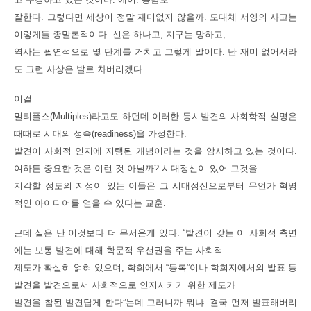
잘한다. 그렇다면 세상이 정말 재미없지 않을까. 도대체 서양의 사고는
이렇게들 종말론적이다. 신은 하나고, 지구는 망하고,
역사는 필연적으로 몇 단계를 거치고 그렇게 말이다. 난 재미 없어서라
도 그런 사상은 발로 차버리겠다.
이걸
멀티플스(Multiples)라고도 하던데 이러한 동시발견의 사회학적 설명은
때때로 시대의 성숙(readiness)을 가정한다.
발견이 사회적 인지에 지탱된 개념이라는 것을 암시하고 있는 것이다.
여하튼 중요한 것은 이런 것 아닐까? 시대정신이 있어 그것을
지각할 정도의 지성이 있는 이들은 그 시대정신으로부터 무언가 혁명
적인 아이디어를 얻을 수 있다는 교훈.
근데 실은 난 이것보다 더 무서운게 있다.
“발견이 갖는 이 사회적 측면
에는 보통 발견에 대해 학문적 우선권을 주는 사회적
제도가 확실히 얽혀 있으며, 학회에서 “등록”이나 학회지에서의 발표 등
발견을 발견으로서 사회적으로 인지시키기 위한 제도가
발견을 참된 발견답게 한다”는데 그러니까 뭐냐. 결국 먼저 발표해버리