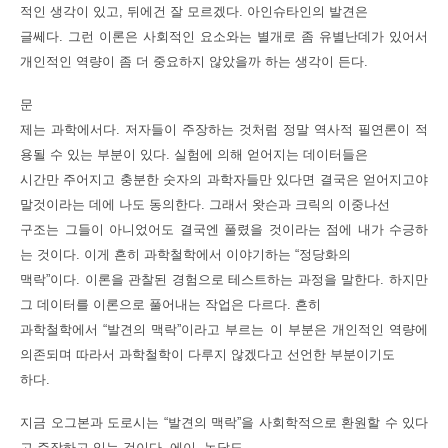
적인 생각이 있고, 뒤에건 잘 모르겠다. 아인슈타인의 발견은
글쎄다. 그런 이론은 사회적인 요소와는 별개로 좀 유별난데가 있어서
개인적인 역량이 좀 더 중요하지 않았을까 하는 생각이 든다.
문
제는 과학에서다. 저자들이 주장하는 것처럼 정말 역사적 필연론이 적
용될 수 있는 부분이 있다. 실험에 의해 얻어지는 데이터들은
시간만 주어지고 충분한 숫자의 과학자들만 있다면 결국은 얻어지고야
말것이라는 데에 나도 동의한다. 그래서 왓슨과 크릭의 이중나선
구조는 그들이 아니었어도 결국엔 풀렸을 것이라는 점에 내가 수긍하
는 것이다. 이게 흔히 과학철학에서 이야기하는 “정당화의
맥락”이다. 이론을 관찰된 경험으로 테스트하는 과정을 말한다. 하지만
그 데이터를 이론으로 풀어내는 작업은 다르다. 흔히
과학철학에서 “발견의 맥락”이라고 부르는 이 부분은 개인적인 역량에
의존되며 따라서 과학철학이 다루지 않겠다고 선언한 부분이기도
하다.
지금 오그본과 도로시는 “발견의 맥락”을 사회학적으로 환원할 수 있다
고 주장하고 있는 것이다. 에이. 농담도