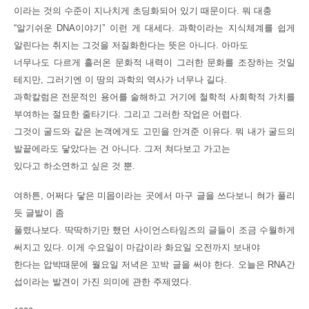
이라는 것의 수준이 지나치게 초딩화되어 있기 때문이다. 뭐 대충
“알기쉬운 DNA이야기” 이런 게 대세다. 과학이라는 지식체계를 쉽게
알린다는 취지는 그것을 저질화한다는 뜻은 아니다. 아마도
너무나도 다르게 흘러온 문화적 내력이 그러한 문화를 조장하는 것일
테지만, 그러기엔 이 땅의 과학의 역사가 너무나 길다.
과학칼럼은 전문적인 용어를 술해하고 거기에 철학적 사회학적 가치를
부여하는 절묘한 줄타기다. 그리고 그러한 작업은 어렵다.
그것이 굴드와 같은 논객에게도 고민을 안겨준 이유다. 뭐 내가 굴드의
발끝에라도 닿았다는 건 아니다. 그저 쳐다보고 가고는
있다고 하소연하고 싶은 것 뿐.
여하튼, 어쩌다 닿은 미몹이라는 곳에서 마구 글을 쓰다보니 혀가 풀리
듯 글발이 좀
풀렸나보다. 딱딱하기만 했던 사이언스타임즈의 글들이 조금 수월하게
써지고 있다. 이게 수요일이 마감이라 화요일 오전까지 보내야
한다는 압박때문에 월요일 저녁은 꼬박 글을 써야 한다. 오늘은 RNA간
섭이라는 발견이 가진 의미에 관한 주제였다.