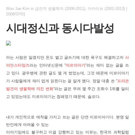
Woo Jae Kim
in
급진적 생물학자 (2008-2011)
,
아카이브 (2002-2013)
|
2008/07/01
시대정신과 동시다발성
아는 사람은 알겠지만 돈도 벌고 글쓰기에 대한 욕구도 해결하고자
사
이언스타임즈
라는 인터넷신문에 “
미르이야기
“라는 재미 없는 글을 쓰
고 있다. 광우병에 관한 글도 몇 개 썼었는데, 그것 때문에 미르이야기
가 사람들에게 재미 없게 읽힌다는 걸 알게 됐다. 정말 대충 쓴 “
프리온
발견이 생물학에 끼친 변화
“라는 글은 무려 몇 주간 조회수 1위를 달리
고 있었는데도 미르이야기는 참패였기 때문에. 슬프다.
내가 개인적으로 애착을 가지고 쓰는 글은 단연 미르이야기다. 분명 일
반인에게 어려울 수 있
는
이야기임에도 불구하고 이걸 강행하고 있는 이유는, 한국의 과학칼럼