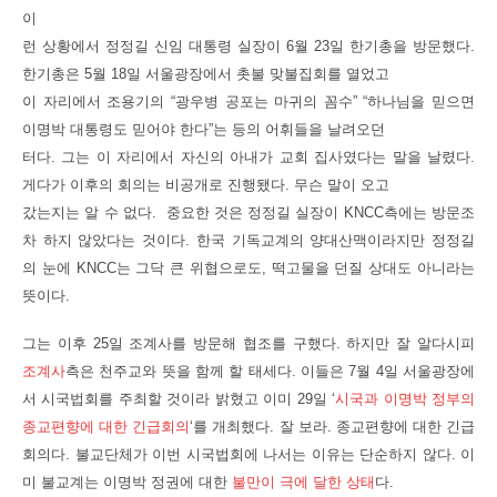
이
런 상황에서 정정길 신임 대통령 실장이 6월 23일 한기총을 방문했다.
한기총은 5월 18일 서울광장에서 촛불 맞불집회를 열었고
이 자리에서 조용기의 “광우병 공포는 마귀의 꼼수” “하나님을 믿으면
이명박 대통령도 믿어야 한다”는 등의 어휘들을 날려오던
터다. 그는 이 자리에서 자신의 아내가 교회 집사였다는 말을 날렸다.
게다가 이후의 회의는 비공개로 진행됐다. 무슨 말이 오고
갔는지는 알 수 없다.
중요한 것은 정정길 실장이 KNCC측에는 방문조
차 하지 않았다는 것이다. 한국 기독교계의 양대산맥이라지만 정정길
의 눈에 KNCC는 그닥 큰 위협으로도, 떡고물을 던질 상대도 아니라는
뜻이다.
그는 이후 25일 조계사를 방문해 협조를 구했다. 하지만 잘 알다시피
조계사
측은 천주교와 뜻을 함께 할 태세다. 이들은 7월 4일 서울광장에
서 시국법회를 주최할 것이라 밝혔고 이미 29일 ‘
시국과 이명박 정부의
종교편향에 대한 긴급회의
‘를 개최했다. 잘 보라. 종교편향에 대한 긴급
회의다. 불교단체가 이번 시국법회에 나서는 이유는 단순하지 않다. 이
미 불교계는 이명박 정권에 대한
불만이 극에 달한 상태
다.