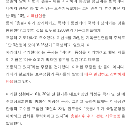
엄밀히 말해 이번에 촛불시위를 지지하며 등장한 종교계는 반쪽이다.
나머지 반쪽이라 할 수 있는 보수기독교계는 고민 중이다. 한기총은 지
난 6월 10일
시국선언
을
통해 “촛불시위가 장기화되고 폭력이 동반되어 국력이 낭비되는 것을
통탄한다”고 밝힌 것을 필두로 1200만의 기독교인들에게
조용히 기도하라고 호소했다. 지난 6월 25일엔 기독군인연합회 주체로
1만 3천명이 모여 ‘6·25상기구국성회’가 열렸다. 이
자리에서 석기현이라는 목사는 “맥아더 동상을 제거하려고 했던 자들
이 지금은 ‘미국 쇠고기 먹으면 광우병 걸린다’고 데모를
조종하고 있다”라는 주장을 전개했다. 이러한 주장은 한 둘이 아니다.
게다가 불교계는 보수성향의 목사들의 발언에
매우 민감하고 강력하게
반응
하고 있다.
이러한 상황에서 6월 30일 전 한기총 대표회장인 최성규 목사 및
전 예
수교장로회통합 총회장
이광선 목사, 그리고
뉴라이트재단 이사장인
안병직
교수를 포함한 18인의 자칭 원로들이 “촛불시위가 국정운영을
마비하고 법치를 무력화하고 있다”며 ‘
촛불시위 위기 관련 시국성명
‘을
발표했다.