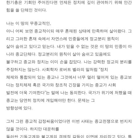
한기총은 기회만 주어진다면 언제든 정치에 깊이 관여하기 위해 안간
힘을 쓸 단체인 것이다.
나는 이 땅의 무종교적인,
아니 어찌 보면 종교적이되 매우 혼재된 상태에 만족하며 살아왔다. 그
리고 그러한 혼재 속에서 자연스레 민중들에게 정교분리 원칙이
살아 숨쉬고 있다고 믿는다. 내가 믿을 수 없는 것은 이 땅의 민중이 아
니라 종교단체다. 정교분리의 원칙이 살아 숨쉬고 있음에도
불구하고 종교와 정치는 이미 손을 잡았다. 나는 강력한 정교의 분리를
주장하지는 않는다. 사회학자 로버트 벨라의 말처럼 “정치
체제와 통합되어 있는 종교나 그것에서 너무 멀리 떨어져 있는 종교보
다는 정치체제 혹은 국가와 창조적 긴장을 가지는 종교가 사회
발전에 더욱 기여한다”는 말에 나는 동의한다. 국가가 위기에 처했을 때
종교는 당연히 정치에 개입해야만 한다. 문제는 그
방향성에 있다.
그저 그런 종교적 감정싸움이었다면 이번 사태는 종교전쟁으로 번지지
않을 것이다. 하지만 대운하를
둘러싼 기독교계와 불교계의 경제적 갈등이 이면에 자리잡고 있다. 특