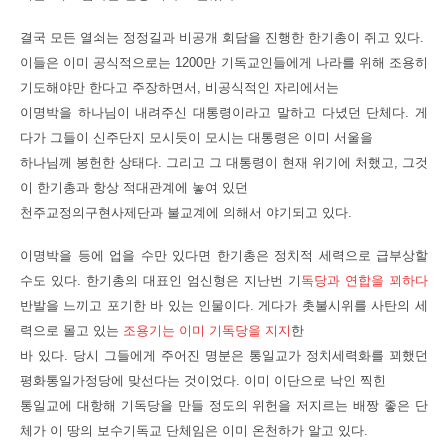
결국 모든 열쇠는 정정길과 비공개 회담을 진행한 한기총이 쥐고 있다.
이들은 이미 공식적으로는 1200만 기독교인들에게 나라를 위해 조용히
기도해야만 한다고 주장하면서, 비공식적인 자리에서는
이명박을 하나님이 내려주신 대통령이라고 말하고 다녔던 단체다. 게
다가 그들이 신주단지 모시듯이 모시는 대통령은 이미 서울을
하나님께 봉헌한 상태다. 그리고 그 대통령이 현재 위기에 처했고, 그것
이 한기총과 항상 적대관계에 놓여 있던
천주교정의구현사제단과 불교계에 의해서 야기되고 있다.
이명박을 등에 업을 수만 있다면 한기총은 정치적 세력으로 급부상할
수도 있다. 한기총의 대표인 엄신형은 지난번 기
독당과 연합을 꾀하다
반발을 느끼고 포기한 바 있는 인물이다. 게다가 촛불시위를 사탄의 세
력으로 몰고 있는
조용기는 이미 기독당을 지지
한
바 있다. 당시 그들에게 주어진 명분은 통일교가 정치세력화를 꾀했던
평화통일가정당에 맞선다는 것이었다. 이미 이단으로 낙인 찍힌
통일교에 대항해 기독당을 만들 정도의 위헌을 저지르는 배짱 좋은 단
체가 이 땅의 보수기독교 단체임은 이미 온천하가 알고 있다.