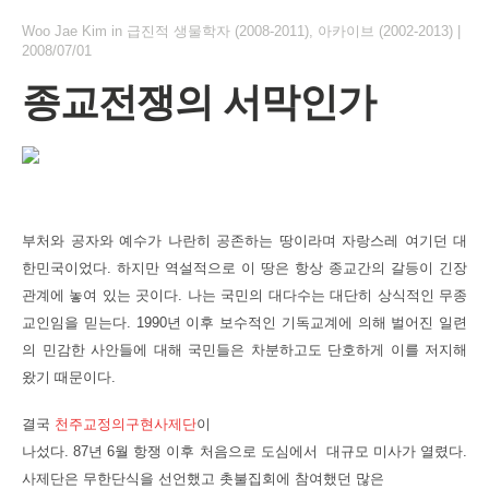
Woo Jae Kim
in
급진적 생물학자 (2008-2011)
,
아카이브 (2002-2013)
|
2008/07/01
종교전쟁의 서막인가
부처와 공자와 예수가 나란히 공존하는 땅이라며 자랑스레 여기던 대
한민국이었다. 하지만 역설적으로 이 땅은 항상 종교간의 갈등이 긴장
관계에 놓여 있는 곳이다. 나는
국민의 대다수는 대단히 상식적인 무종
교인임을
믿는다. 1990년 이후 보수적인 기독교계에 의해 벌어진 일련
의 민감한 사안들에 대해 국민들은 차분하고도 단호하게 이를 저지해
왔기 때문이다.
결국
천주교정의구현사제단
이
나섰다. 87년 6월 항쟁 이후 처음으로 도심에서 대규모 미사가 열렸다.
사제단은 무한단식을 선언했고 촛불집회에 참여했던 많은