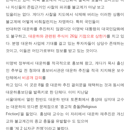
나 자신들의 존립근거인 사찰의 파괴를 불교계가 마냥 보고
있을리는 없다. 게다가 사찰을 지도에서 삭제해 버리는 이러한 상황이
불교계에 어떻게 비춰질런지는 자명하다. 특히 국민들이
반대하면 대운하를 추진하지 않겠다던 이명박 대통령의 대국민담화에
도 불구하고,
대운하와 관련된 주식이 26일 기점으로 상한가
를 치고 있
다. 분명 대운하 사업에 기대를 걸고 있는 투자자들이 상당수 존재하는
것이고, 이들은 어딘가로부터 정보를 받고 있는 것이다.
이명박 정부에서 대운하를 적극적으로 홍보해 왔고, 게다가 목사 출신
인 추부길 전 청와대 홍보비서관은 대운하 추진을 적극 지지해온 보수
단체에서
비공개 강의
를
하고 있다. 이 곳은 8월 중 대운하 추진 결의문을 채택하는 것과 동시에
대운하홍보단을 발족키로 한 단체다. 이미 지난달
서울대에서 열린 한반도 대운하 반대 토론회에서 홍성태 상지대 교수
는 대운하의 또다른 문제점으로 ‘종교적 충돌(Religious
Friction)’을 들었다. 홍성태 교수는 이 자리에서 대운하 재추진은 개신
교와 불교계간의 종교 충돌을 유발할수 도 있으며
이를 ‘제 2 십자군 전쟁’이라고 불렀다.