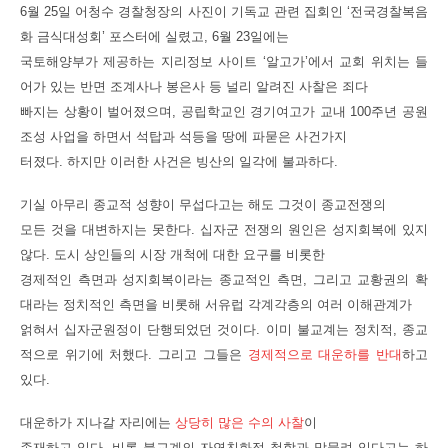
6월 25일 어청수 경찰청장의 사진이 기독교 관련 집회인 ‘전국경찰복음
화 금식대성회’ 포스터에 실렸고, 6월 23일에는
국토해양부가 제공하는 지리정보 사이트 ‘알고가’에서 교회 위치는 들
어가 있는 반면 조계사나 봉은사 등 널리 알려진 사찰은 죄다
빠지는 상황이 벌어졌으며, 공립학교인 경기여고가 교내 100주년 공원
조성 사업을 하면서 석탑과 석등을 땅에 파묻은 사건가지
터졌다. 하지만 이러한 사건은 빙산의 일각에 불과하다.
기실 아무리 종교적 성향이 무섭다고는 해도 그것이 종교전쟁의
모든 것을 대변하지는 못한다. 십자군 전쟁의 원인은 성지회복에 있지
않다. 도시 상인들의 시장 개척에 대한 요구를 비롯한
경제적인 측면과 성지회복이라는 종교적인 측면, 그리고 교황권의 확
대라는 정치적인 측면을 비롯해 서유럽 각계각층의 여러 이해관계가
얽혀서 십자군원정이 단행되었던 것이다. 이미 불교계는 정치적, 종교
적으로 위기에 처했다. 그리고 그들은
경제적으로 대운하를 반대
하고
있다.
대운하가 지나갈 자리에는
상당히 많은 수의 사찰
이
존재하고 있다. 비록 불교계의 자연친화적 철학과 맞물려 있다고는 하