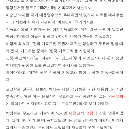
대소집회를 기도로 시작한 인물이었다. 문제는 그게 아니다. 제 2대 대
통령선거를 앞두고 1952년 8월 기독교계에서는 다시
이승만 박사를 차기 대통령후보로 추대하면서 몇가지 이유를 내세우는
데 그 세번째 이유가 가관이다. 이승만이 “국가의식을
기독교식으로 지령하는 등 정치기독교화에 적지 않은 공헌이 있었던
까닭이다”라고 이들은 밝히고 있다. 더 나아가 한국의 기독교계는
이렇게 외쳤다. “전국 기독교인 유권자 제위는 명심하고 투표에 임할 때
가 왔다. 기도하는 중에서 ‘한국 기독교회’를 지향하여
신중 투표하시라”고. 더불어 “대 영도자(무려 대영도자이시다) 이승만
박사에게 귀중한 표를 총집결하여 주시기를 요청하는
바이다”라고. 대한민국은 진하게 기독교와 함께 시작한 기독공화국이
다.
고고학을 전공한 윤보선 박사는 사실 정당성을 지닌 대통령이라기엔
부족하다. 어떤 이는 윤보선이 무교라고 주장하겠지만 그는
안동교회
에 출석하던 신자였다. 고로 그는 무종교인이라고 보기 어렵다.
박정희는 무교라고 기술되어 있지만
대종교적 성향
이 강한 인물이었
다. 그의 아버지가 한 때 동학교도였다는 점도 간과하기 어렵다. 따라서
그역시 무종교인의 관점에서 보았을 때 자유롭지 못한 인물이다.