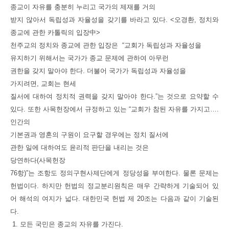
종교이 자유를 충분히 누리고 국가의 제재를 거의
받지 않아서 독립성과 자율성을 갖기를 바라고 있다
. <오경환, 정치와
종교에 관한 카톨릭의 입장中>
천주교의 정치와 종교에 관한 입장은 “교회가 독립성과 자율성을
유지하기 위해서는 국가가 종교 문제에 관하여 아무런
권한을 갖지 말아야 한다. 더불어 국가가 독립성과 자율성을
가지려면
,
교회는 현세
질서에 대하여 정치적 권력을 갖지 말아야 한다
.”는 것으로 요약할 수
있다.
또한 사목헌장에서 규정하고 있는 “교회가 참된 자유를 가지고
….
인간의
기본권과 영혼의 구원이 요구할 경우에는 정치 질서에
관한 일에 대하여도 윤리적 판단을 내리는 것은
당연하다
(
사목헌장
76
항
)”는 조항도 정의구현사제단에게 정당성을 부여한다. 물론 문제는
헌법이다. 하지만 헌법의 정교분리원칙은 매우 간략하게 기술되어 있
어 해석의 여지가 넓다. 대한민국 헌법 제 20조는 다음과 같이 기술된
다.
1. 모든 국민은 종교의 자유를 가진다.