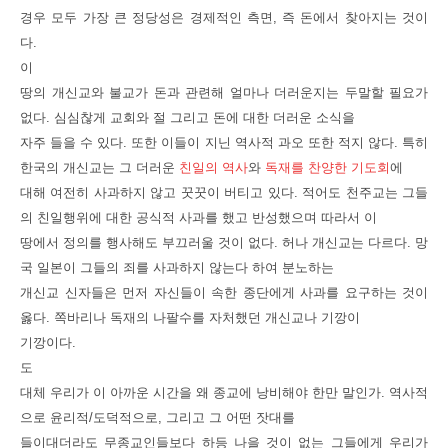
경우 모두 가장 큰 정당성은 경제적인 측면, 즉 돈에서 찾아지는 것이
다.
이
땅의 개신교와 불교가 돈과 관련해 얼마나 더러운지는 두말할 필요가
없다. 심심찮게 교회와 절 그리고 돈에 대한 더러운 소식을
자주 들을 수 있다. 또한 이들이 지닌 역사적 과오 또한 적지 않다. 특히
한국의 개신교는 그 더러운
친일의 역사
와
독재를 찬양한 기도회
에
대해 여전히 사과하지 않고 꿋꿋이 버티고 있다. 적어도 천주교는 그들
의 친일행위에 대한 공식적 사과를 했고 반성했으며 따라서 이
땅에서 정의를 행사해도 부끄러울 것이 없다. 허나 개신교는 다르다. 망
국 일본이 그들의 죄를 사과하지 않는다 하여 분노하는
개신교 신자들은 먼저 자신들이 속한 종단에게 사과를 요구하는 것이
옳다. 쪽바리나 독재의 나팔수를 자처했던 개신교나 기깡이
기깡이다.
도
대체 우리가 이 아까운 시간을 왜 종교에 낭비해야 한만 말인가. 역사적
으로 윤리적/도덕적으로, 그리고 그 어떤 잣대를
들이대더라도 무종교인들보다 하등 나을 것이 없는 그들에게 우리가