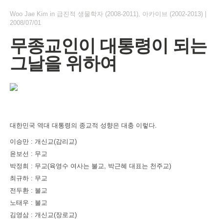
Woo Jae Kim
in
급진적 생물학자 (2008-2011)
,
아카이브 (2002-2013)
|
2008/07/01
무종교인이 대통령이 되는
그날을 위하여
대한민국 역대 대통령의 종교적 성향은 대충 이렇다.
이승만 : 개신교(감리교)
윤보선 : 무교
박정희 : 무교(육영수 여사는 불교, 박근혜 대표는 천주교)
최규하 : 무교
전두환 : 불교
노태우 : 불교
김영삼 : 개신교(장로교)