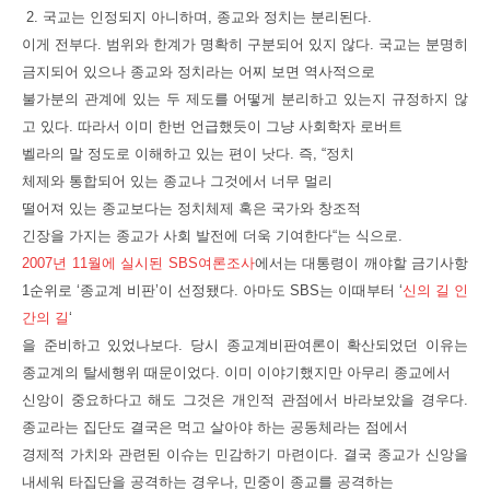
2. 국교는 인정되지 아니하며, 종교와 정치는 분리된다.
이게 전부다. 범위와 한계가 명확히 구분되어 있지 않다. 국교는 분명히
금지되어 있으나 종교와 정치라는 어찌 보면 역사적으로
불가분의 관계에 있는 두 제도를 어떻게 분리하고 있는지 규정하지 않
고 있다. 따라서 이미 한번 언급했듯이 그냥 사회학자 로버트
벨라의 말 정도로 이해하고 있는 편이 낫다. 즉,
“
정치
체제와 통합되어 있는 종교나 그것에서 너무 멀리
떨어져 있는 종교보다는 정치체제 혹은 국가와 창조적
긴장을 가지는 종교가 사회 발전에 더욱 기여한다
“는 식으로.
2007년 11월에 실시된 SBS여론조사
에서는 대통령이 깨야할 금기사항
1순위로 ‘종교계 비판’이 선정됐다. 아마도 SBS는 이때부터 ‘
신의 길 인
간의 길
‘
을 준비하고 있었나보다. 당시 종교계비판여론이 확산되었던 이유는
종교계의 탈세행위 때문이었다. 이미 이야기했지만 아무리 종교에서
신앙이 중요하다고 해도 그것은 개인적 관점에서 바라보았을 경우다.
종교라는 집단도 결국은 먹고 살아야 하는 공동체라는 점에서
경제적 가치와 관련된 이슈는 민감하기 마련이다. 결국 종교가 신앙을
내세워 타집단을 공격하는 경우나, 민중이 종교를 공격하는