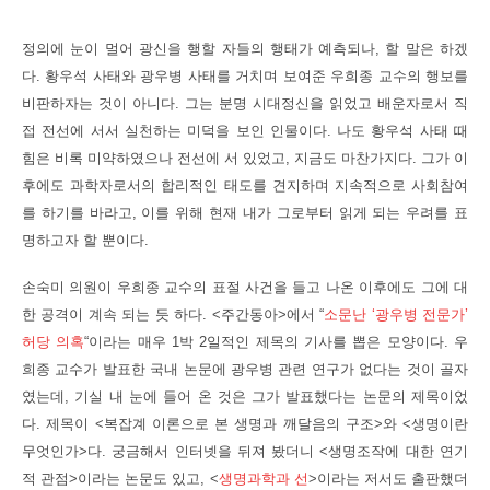
정의에 눈이 멀어 광신을 행할 자들의 행태가 예측되나, 할 말은 하겠
다. 황우석 사태와 광우병 사태를 거치며 보여준 우희종 교수의 행보를
비판하자는 것이 아니다. 그는 분명 시대정신을 읽었고 배운자로서 직
접 전선에 서서 실천하는 미덕을 보인 인물이다. 나도 황우석 사태 때
힘은 비록 미약하였으나 전선에 서 있었고, 지금도 마찬가지다. 그가 이
후에도 과학자로서의 합리적인 태도를 견지하며 지속적으로 사회참여
를 하기를 바라고, 이를 위해 현재 내가 그로부터 읽게 되는 우려를 표
명하고자 할 뿐이다.
손숙미 의원이 우희종 교수의 표절 사건을 들고 나온 이후에도 그에 대
한 공격이 계속 되는 듯 하다. <주간동아>에서 “
소문난 ‘광우병 전문가’
허당 의혹
“이라는 매우 1박 2일적인 제목의 기사를 뽑은 모양이다. 우
희종 교수가 발표한 국내 논문에 광우병 관련 연구가 없다는 것이 골자
였는데, 기실 내 눈에 들어 온 것은 그가 발표했다는 논문의 제목이었
다. 제목이 <복잡계 이론으로 본 생명과 깨달음의 구조>와 <생명이란
무엇인가>다. 궁금해서 인터넷을 뒤져 봤더니 <생명조작에 대한 연기
적 관점>이라는 논문도 있고, <
생명과학과 선
>이라는 저서도 출판했더