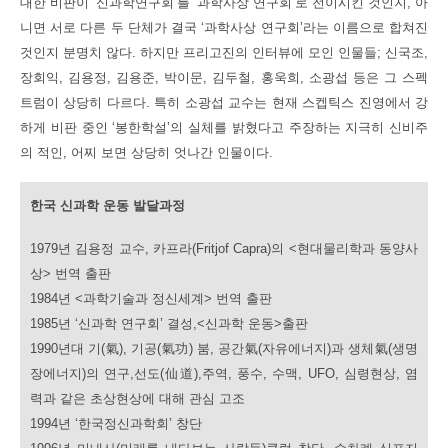
대한 비판이 ‘신과학연구회’를 ‘과학사상 연구회’로 전이시킨 것인지, 아
니면 서로 다른 두 단체가 결국 ‘과학사상 연구회’라는 이름으로 합쳐진
것인지 분명치 않다. 하지만 프리고진의 인터뷰에 모인 인물들; 신국조,
장회익, 김용정, 김용준, 박이문, 김두철, 홍욱희, 소광섭 등은 그 스펙
트럼이 상당히 다르다. 특히 소광섭 교수는 현재 스켑틱스 진영에서 강
하게 비판 중인 ‘봉한학설’의 실체를 밝혔다고 주장하는 지극히 신비주
의 적인, 어찌 보면 상당히 엇나간 인물이다.
한국 신과학 운동 발달과정
1979년 김용정 교수, 카프라(Fritjof Capra)의 <현대물리학과 동양사
상> 번역 출판
1984년 <과학기술과 정신세계> 번역 출판
1985년 ‘신과학 연구회’ 결성,<신과학 운동>출판
1990년대 기(氣), 기공(氣功) 붐, 공간氣(자유에너지)과 생체氣(생명
장에너지)의 연구,선도(仙道),주역, 풍수, 수맥, UFO, 심령현상, 염
력과 같은 초상현상에 대해 관심 고조
1994년 ‘한국정신과학회’ 창단