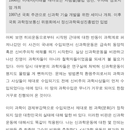
1996년 미내사(미래를 내다보는 사람들)클럽 창단, 수차례 심포지
엄 개최
1997년 국회 주관으로 신과학 기술 개발을 위한 세미나 개최. 이후
국회 과학정보통신 위원회에서 정신과학육성진흥법안 입법
어찌 보면 히피운동으로부터 시작된 근대에 대한 반동이 과학계로 퍼
져나갔던 이 사건이 국내에 수입되면서 신과학운동은 급속히 동양적
혹은 신비주의적 색채를 띄기 시작한다. 실상 신과학운동을 비판하고
나선 진영이 과학자들이 아니라 철학자들이었음을 되새겨 볼 필요가
있다. 아마 당시 대부분의 과학자들은 연구실에 쳐박혀 신과학운동이
뭔지도 몰랐을 게 뻔하지만. 문제는 방법론적 환원주의로서의 과학과
그 사상들이 제대로 수입되기도 전에 신비주의 과학사상들이 먼저 수
입되었다는 데에 있다. 이 땅의 과학수입은 무너가 거꾸로 되어도 한참
거꾸로 진행되어 온 것이다.
이미 과학이 경제부강책으로 수입되면서 제대로 된 과학(문화)가 정착
되지 않은 대한민국의 실태에 대해 말한 바 있다. 이러한 비판은 신과학
운동에 대해서도 똑같이 적용된다. 나는 신과학운동에 대한 몇 안되는
비판들 중 최종덕 교수의 비판을 추천한다. <신과학 운동의 평가와 전