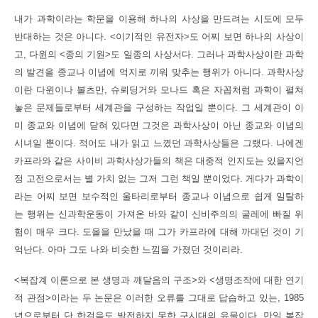
내가 과학이라는 학문을 이용해 하나의 사상을 만드려는 시도에 모두
반대하는 것은 아니다. <이기적인 유전자>도 어찌 보면 하나의 사상이
고, 다윈의 <종의 기원>도 일종의 사상서다. 그러나
과학사상이란 과학
의 발견을 종교나 이념에 억지로 끼워 맞추는 행위가 아니다. 과학사상
이란 다윈이나 볼츠만, 슈뢰딩거와 모나드 혹은 자꼽처럼 과학이 펼쳐
놓은 문제들로부터 세계관을 구성하는 작업일 뿐이다. 그 세계관이 이
미 종교와 이념에 닫혀 있다면 그것은 과학사상이 아닌 종교와 이념의
시녀일 뿐이다. 적어도 내가 읽고 느꼈던 과학사상들은 그랬다. 나에겐
카프라와 같은 사이비 과학사상가들의 책은 대중적 인지도는 있을지언
정 고전으로서는 별 가치 없는 그저 그런 책일 뿐이었다. 게다가 과학이
라는 어찌 보면 보수적인 울타리로부터 종교나 이념으로 쉽게 일탈하
는 행위는 신과학운동이 가져온 바와 같이 신비주의의 굴레에 빠질 위
험이 매우 크다. 도올을 만났을 때 그가 카프라에 대해 까대던 것이 기
억난다. 아마 그도 나와 비슷한 느낌을 가졌던 것이리라.
<복잡계 이론으로 본 생명과 깨달음의 구조>와 <생명조작에 대한 연기
적 관점>이라는 두 논문은 이러한 오류를 그대로 답습하고 있는, 1985
년으로부터 단 한걸음도 발전하지 못한 구시대의 유물이다. 만일 복잡