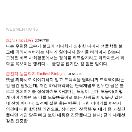
WEBMENTIONS
zagni's me2DAY
2008/07/18
나는 우희종 교수가 불교에 지나치게 심취한 나머지 생물학을 불
교에 귀의시켜버리는 사태가 일어나지 않기를 바라마지 않는다.
그것은 비록 사회활동에서는 정의를 획득할지라도 과학자로서 과
학을 욕보이는 행위다…. 균형을 잡기란, 참 힘든 일이다.
급진적 생물학자 Radical Biologist
2008/07/18
댓글 찌라시로 이야기하지 말고 트랙백을 달라니까 트랙백이라는
걸 달긴 달았는데, 저런 하악하악하는 단락개념도 전무한 글은 블
로그 한페이지를 장식하기도 아깝다는 느낌이 든다. 도올이(이렇
게 이야기하면 또 나를 도올빠돌이로 보는 사람들이 있을것 같은
데 전혀 아니다) 일전에 질문 혹은 반론에 대한 이야기를 하면서
의견에 대한 합당한 의견으로, 상대방의 진중한(뭐 내가 좀 거칠긴
했다만 거친 말투 빼고 보면 내용은 진중했다고 본다) 글에 대해선
같은 진중한..