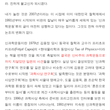
라. 진하게 불교신자 되시겠다.
내가 놀란 것은 2007년이라는 이 시점에 이미 대한민국 철학계에서
1991년부터 시작되어 비판의 칼날이 매우 날카롭게 세워져 있는 ‘신과
학운동’류의 글이 여전히 성행하고 있다는 점이다. 그것도 전혀 아무런
논조의 변화가 없다.
신과학운동이란 1979년 김용정 당시 동국대 철학과 교수가 프리초프
카프라
(Fritjof Capra)
의 <현대물리학과 동양사상 Tao of Physics>이라
는 책을 번역한 것을 계기로 촉발되어
결국은 신비주의 과학운동으로
까지 치달았던 일련의 사건
들을 말한다. 실상 당시 결성되었던 ‘신과학
연구회’의 면모를 알 길은 없으나 비슷한 시기에 김용운 고려대 명예교
수로부터 시작된 ‘
과학사상 연구회
‘
도 발족했다는 것은 분명하다. ‘과학
사상연구회’에는
장회익 서울대 명예교수, 도올 김용옥, 故 조순탁 한국
과학원 前원장 등이 속해 있었고 이
들은 일리야 프리고진의 ‘혼돈으로
부터의 질서’를 시작으로 계간 <과학사상>을 출판하는 등의 활동을 펼
친다. 1996년 과학사상 측에서 준비된 프리고진과의 인터
뷰를 보면 이
들의 이름이 중첩되어 나타나는데, 1991년부터 지속된 신과학운동에