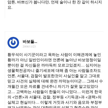
암튼, 바쁘신가 봅니다만, 언제 술이나 한 잔 같이 하시지
요.
바보들...
2008/11/23
황우석이 사기꾼이라고 욕하는 사람이 이해관계에 놓인
황까가 아닌 일반인이라면 언론에 놀아난 바보멍청이일
뿐이란 걸 자신들은 까마득히 모르고있겠지… 심지어는
생물학전공자니 줄기세포에 대해 좀 아는 사람들조차도
언론, 서울대, 검찰이 발표한것이 사실인줄 알고 그대로
믿고 사건의 실체에 대해 완전 까막눈이더군… 그래서 수
개월간 모은 자료를 건네주니 자기가 잘못 알고있었다
고… 고백하는 사람들이 한둘이 아니었다… 이런게 한국
의 <언론>과 서울대, 검찰, 정부등 <기득권>과 <권력>의
실체고 현실이다… 이렇게 거짓과 사기와 음모와 부정부
패가 난무하는 것이 대한민국의 실체고 현주소란 것이