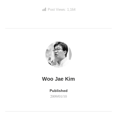
Post Views:
1,164
Woo Jae Kim
Published
2009/01/10