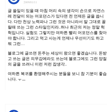
2009/01/11
글 쓸일이 있을 때 마침 머리 속의 생각이 손으로 자연스
레 전달이 되는 어포던스가 있다면 전 언제든 글을 씁니
다. 다만 천상 노력파나 그런 것은 아니라서 말 그대로 꼴
릴때 쓰는 그런 스타일인지라..허나 최근의 저는 정말 헉
헉입니다. 실험도 그렇지만 여하튼 빨리 어포던스를 찾아
야 합니다. 그리고 먹고 사는게 언제나 우선이기도 하고
뭐 그런…
블로그에 글쓰면 돈주는 세상이 왔으면 좋겠습니다. 돈받
고 쓰는 글은 의무감에라도 쓰는데 블로그에도 그런 양질
의 글을 쓰려니 이런 저런 잡생각..
여하튼 복귀를 환영해주시는 분들을 보니 참 기분이 좋습
니다. ㅜㅡ