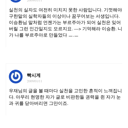
실천의 실자도 여전히 미치지 못한 사람입니다. 기껏해야
구한말의 실학자들의 이상이나 꿈꾸어보는 서생입니다.
이승환님 말처럼 언젠가는 부르주아가 되어 실천은 잊어
버릴 그런 인간일지도 모르지요. —> 기억해라 이승환. 니
가 나를 부르주아로 만들었다 ㅡ.ㅡ
빡시게
2009/01/11
우재님의 글을 볼 때마다 실천을 고민한 흔적이 느껴집니
다. 아무리 현명한 자가 글로 비판한들 권력을 쥔 자가 눈
과 귀를 닫아버리면 그만이죠.