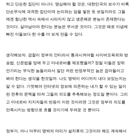
하고 단순한 집단이 아니다. 명심해야 할 것은, 대한민국의 보수가 비록
단순무식에 과격한 집단이며 논리와는 담을 쌓은 듯 보일지라도 그들
에겐 험난한 역사 속에서 사라지지 않고 생존해온 본능이 존재한다는
것이다. 살아남아야 한다는 본능은 무서운 것이다. 그것은 때로 이념에
빠진 이들보다 한 수를 더 보게 만들 수 있다.
생각해보자. 검찰이 정부의 안티라서 통과시켜야할 사이버모욕죄와 방
송법, 신문법을 앞에 두고 미네르바를 체포했을까? 정말 이들은 앞뒤
안가리는 무식한 놈들이라서 일단 저런 반정부적인 놈은 잡아들이고
봐야 한다는 생각을 한것일까. 나도 명박이 어디까지 내다 보았는지는
알 수 없다. 기껏해야 인터넷의 정보에 의존하는 내가 할 수 있는 일이
란 전후의 문맥을 따져 그들의 의도를 추측해보는 정도일 뿐이다. 그리
고 미네르바 지지자들의 반응이 이런 것이라면 그것은 정부의 의도를
만족시키는 방향으로 흐를 것이기에 두려운 것 뿐이다.
정부가, 아니 아무리 명박의 머리가 설치류의 그것이라 해도 계속해서