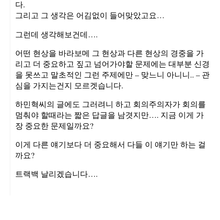
다.
그리고 그 생각은 어김없이 들어맞았고요…
그런데 생각해보건데….
어떤 현상을 바라보메 그 현상과 다른 현상의 경중을 가
리고 더 중요하고 짚고 넘어가야할 문제에는 대부분 신경
을 못쓰고 말초적인 그런 주제에만 – 맞느니 아니니.. – 관
심을 가지는건지 모르겟습니다.
하민혁씨의 글에도 그러려니 하고 회의주의자가 회의를
멈춰야 할때라는 짧은 답글을 남겻지만…. 지금 이게 가
장 중요한 문제일까요?
이게 다른 얘기보다 더 중요해서 다들 이 얘기만 하는 걸
까요?
트랙백 날리겠습니다….