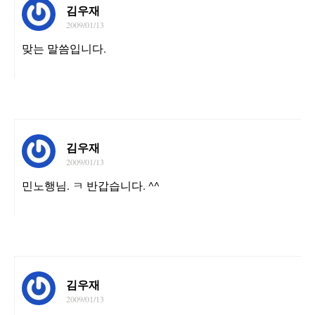
김우재
2009/01/13
맞는 말씀입니다.
김우재
2009/01/13
민노행님. ㅋ 반갑습니다. ^^
김우재
2009/01/13