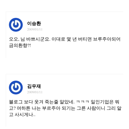
이승환
2009/01/11
오오, 님 바쁘시군요. 이대로 몇 년 버티면 브루주아되어
금의환향?!
김우재
2009/01/11
블로그 보다 웃겨 죽는줄 알았네. ㅋㅋㅋ 일인기업은 뭐
고? 여하튼 나는 부르주아 되기는 그른 사람이니 그리 알
고 사시게나..