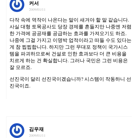
커서
2009/01/11
다작 속에 역작이 나온다는 말이 새겨야 할 말 같습니다.
사실 대형 토목공사도 당장 경제를 흔들지만 나중엔 저렴
한 가격에 공공재를 공급하는 효과를 가져오기도 하죠.
나중에 그걸 가지고 이명박 업적이라고 떠들 수도 있다는
게 참 찝찝합니다. 하지만 그런 무대포 정책이 국가시스
템을 파괴하므로써 건설로 인한 효과보다 더 큰 비용을
치르게 하는 건 확실합니다. 그러나 국민은 그런 비용은
잘 모르죠.
선진국이 달리 선진국이겠습니까? 시스템이 작동하니 선
진국이죠.
김우재
2009/01/11