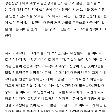
강경진압과 아예 대놓고 공안정국을 만드는 것과 같은 스탠스를 보이
는 것에 대해 주의 깊게 살펴봐야 한다. 명박이 지난 10년을 통해 성장
한 민중의 잠재력을 모르는 바도 아니요, 자신 또한 민중 운동의 한복판
에 섰던 적이 있는 일진데, 대중의 거센 반발을 무릎쓰고 자꾸 이런 일
을 벌이는 데에는 뭔가 노리는 구석이 있는 것이다. 그것을 생각해봐야
한다.
다시 미네르바 이야기로 돌아와 보자면, 현재 대중들이 그를 미네르바
로 인정하지 않는 것은 한마디로 자충수다. 검찰이 노린 것이 미네르바
라는 인물이 전문대 학력의 무직이며 대중의 신앙이 헛된 것이었음을
알릴 의도였음은 분명하다. 문제는 이에 대한 대중의 반응이 그가 미네
르바임을 인정하는가 아닌가에 따라 검찰의 의도가 대중의 희망과는
다르게 제대로 먹힐 수 있다는 데에 있다. 간략하게 말해보자. 만일 대
중이 그를 미네르바로 인정하지 않고 다른 미네르바가 어디엔가 있다
라고 믿는다면, 그것은 미네르바의 학력과 백수됨이 결국 대중에게 불
신을 가져왔다는 뜻이 된다. 이 말은 그러한 의도로 미네르바가 아닌 한
30대의 박씨를 구속한 검찰보다 더한 윤리적 타격을 대중이 지게 됨을