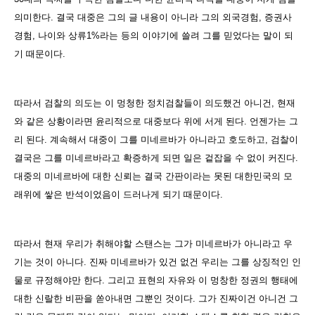
의미한다. 결국 대중은 그의 글 내용이 아니라 그의 외국경험, 증권사
경험, 나이와 상류1%라는 등의 이야기에 쓸려 그를 믿었다는 말이 되
기 때문이다.
따라서 검찰의 의도는 이 멍청한 정치검찰들이 의도했건 아니건, 현재
와 같은 상황이라면 윤리적으로 대중보다 위에 서게 된다. 언젠가는 그
리 된다. 계속해서 대중이 그를 미네르바가 아니라고 호도하고, 검찰이
결국은 그를 미네르바라고 확증하게 되면 일은 겉잡을 수 없이 커진다.
대중의 미네르바에 대한 신뢰는 결국 간판이라는 못된 대한민국의 모
래위에 쌓은 반석이었음이 드러나게 되기 때문이다.
따라서 현재 우리가 취해야할 스탠스는 그가 미네르바가 아니라고 우
기는 것이 아니다. 진짜 미네르바가 있건 없건 우리는 그를 상징적인 인
물로 규정해야만 한다. 그리고 표현의 자유와 이 멍창한 정권의 행태에
대한 신랄한 비판을 쏟아내면 그뿐인 것이다. 그가 진짜이건 아니건 그