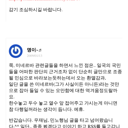
감기 조심하시길 바랍니다.
명이~♬
2009/01/13
쭉, 미네르바 관련글들을 하면서 느낀 점은.. 일국의 국민
들을 어떠한 판단의 근거조차 없이 단순히 글만으로 조종
될 민심으로 바라보는듯하는데서 오는 환멸감과,
일단 글을 쓴 미네르바(그가 사실이든 아니든)라는 것만
으로 잡아 들일 수 있는 오만함에 대한 역겨움정도랄까
요.
한수놓고 두수 놓고 열수 앞 접어주고 가시는게 아니면
참 다행일꺼라는 생각이 듭니다. 에휴.
반갑습니다. 우재님, 민노행님 글을 타고 넘어왔습니
다.^^ 일단.. 종종 뵙겠다고 이야기 하고 RSS를 들고갑니