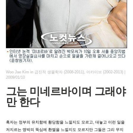
Woo Jae Kim
in
급진적 생물학자 (2008-2011)
,
아카이브 (2002-2013)
|
2009/01/10
그는 미네르바이며 그래야
만 한다
혹자는 정부의 유치함에 황당함을 느낄지도 모르고, 대놓고 이런 일을
저지르는 명박의 뚝심에 환멸을 느낄지도 모르지만 그들은 그리 무지