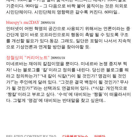
기준이다. 90마일 – 그 다음으로 바짝 붙어 움직이는 것은 의외로
시민단체이다. 시민단체의 영향력은 갈수록 커진다. 60마일..
bluespy's me2DAY
2009/01/18
인터넷이 어떤 혁명의 공간으로 사용되기 위해서는 언론이라는 중
간단계 없이 바로 오프라인으로의 행동이 촉발 될 수 있도록 구조
를 개선할 필요가 있다.동감. 그래도, 일단은 포털이 나서서 지속적
으로 기성언론과 연계할 방안을 찾아야할 듯.
정철상의 "커리어노트"
2009/01/18
미네르바는 재야의 칼잡이였을 뿐이다. 미네르바 논쟁 종지부 찍
자! 나는 블로그를 ‘칼’이라고 정의를 내린다. 당신은 블로그를 뭐
라고 정의하는가? “내 칼이 식칼(*)이 될 것인가? 명검이 될 것인
가?”는 주인에게 달려 있다. “그것은 결국 백정이 될 것인가? 무사
가 될 것인가?”라는 선택과도 연결되어 있다. (*식칼: 개인적으로
‘짱칼’이라고 부르고 싶다. ‘수석’에 대비되는 ‘짱돌’이 떠올라서이
다. 그렇게 ‘명검’에 대비되는 반대말을 찾고 싶은데..
RELATED CONTENT BY TAG
다음블로거뉴스
딜레마