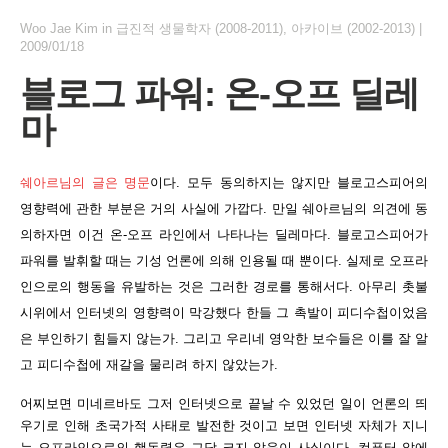
Woo Jae Kim
in
급진적 생물학자 (2008-2011)
,
아카이브 (2002-2013)
|
2009/01/18
블로그 파워: 온-오프 딜레
마
쉐아르님의 글은 명문
이다. 모두 동의하지는 않지만 블로고스피어의
영향력에 관한 부분은 거의 사실에 가깝다. 만일 쉐아르님의 의견에 동
의하자면 이건 온-오프 라인에서 나타나는 딜레마다. 블로고스피어가
파워를 발휘할 때는 기성 언론에 의해 인용될 때 뿐이다. 실제로 오프라
인으로의 행동을 유발하는 것은 그러한 경로를 통해서다. 아무리 촛불
시위에서 인터넷의 영향력이 막강했다 한들 그 촉발이 피디수첩이었음
은 부인하기 힘들지 않는가. 그리고 우리네 영악한 보수들은 이를 잘 알
고 피디수첩에 재갈을 물리려 하지 않았는가.
어찌보면 미네르바도 그저 인터넷으로 끝날 수 있었던 일이 언론의 띄
우기로 인해 초국가적 사태로 발전한 것이고 보면 인터넷 자체가 지니
는 오프라인으로의 행동력은 그닥 크지 않음이 사실이다. 컴퓨터 앞에