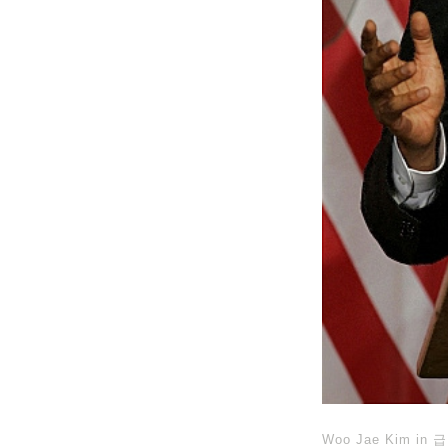
Woo Jae Kim
in
급