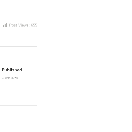
Post Views:
655
Published
2009/01/20