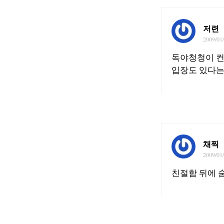
저련
2009/01
독야청청이 컨
입장도 있다는.
채찍
2009/01
친절함 뒤에 