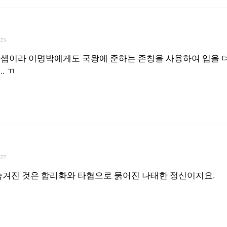
/23
셉이라 이명박에게도 국왕에 준하는 존칭을 사용하여 입을 
. ㄲ
/27
숨겨진 것은 합리화와 타협으로 묽어진 나태한 정신이지요.