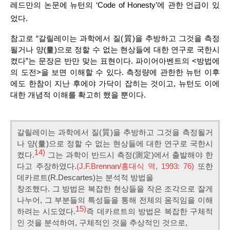
레드만의 논문에 뉴턴의 ‘Code of Honesty’에 관한 언급이 있
었다.
참고로 “
갈릴레이는 과학에서 질(質)을 추방하고 그것을 측정
될거나 양(量)으로 정할 수 없는 현상들에 대한 연구로 국한시
켰다”는 문장은 반만 맞는 표현이다. 파이어아벤트의 <방법에
의 도전>을 보면 이해할 수 있다. 측정량에 관한한 뉴턴 이후
에도 한참이 지난 후에야 가닥이 잡히는 것이고, 뉴턴도 이에
대한 개념적 이해를 확고히 했을 뿐이다.
갈릴레이는 과학에서 질(質)을 추방하고 그것을 측정될거
나 양(量)으로 정할 수 없는 현상들에 대한 연구로 국한시
14)
켰다.
그는 과학이 반드시 측정(測定)에서 출발해야 한
다고 주장하였다.
(J.F.Brennan/홍대식 역, 1993: 76)
또한
데카르트(R.Descartes)는 분석적 방법을
창조했다. 그 방법은 복잡한 현상들을 작은 조각으로 잘게
나누어, 그 부분들의 특성들을 통해 전체의 움직임을 이해
15)
하려는 시도였다.
즉 데카르트의 방법은 복잡한 구체적
인 것을 분석하여, 구체적인 것을 추상적인 것으로,