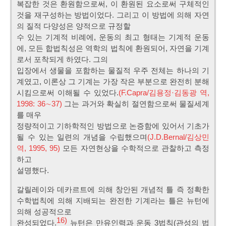
복잡한 것은 환원함으로써, 이 환원된 요소로써 구체적인
것을 재구성하는 방법이었다. 그리고 이 방법에 의해 자연
의 질적 다양성은 양적으로 규정할
수 있는 기계적 비례에, 운동의 최고 형태는 기계적 운동
에, 모든 합법칙성은 역학의 법칙에 환원되어, 자연을 기계
로서 포착되게 하였다. 그의
입장에서 생물을 포함하는 물질적 우주 전체는 하나의 기
계였고, 이론상 그 기계는 가장 작은 부분으로 완전히 분해
시킴으로써 이해될 수 있었다.
(F.Capra/김용정·김동광 역,
1998: 36∼37)
그는 과거와 확실히 절연함으로써 물질세계
를 매우
정량적이고 기하학적인 방법으로 논증함에 있어서 기초가
될 수 있는 일련의 개념을 수립했으며
(J.D.Bernal/김상민
역, 1995, 95)
모든 자연현상을 수학적으로 관찰하고 측정
하고
설명했다.
갈릴레이와 데카르트에 의해 창안된 개념적 틀 즉 정확한
수학법칙에 의해 지배되는 완전한 기계라는 틀은 뉴턴에
의해 성공적으로
16)
완성되었다.
뉴턴은 만유인력과 운동 3법칙(관성의 법