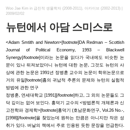
Woo Jae Kim
in
급진적 생물학자 (2008-2011)
,
아카이브 (2002-2013)
|
2009/02/02
뉴턴에서 아담 스미스로
<Adam Smtith and Newton>
[footnote]DA Redman – Scottish
Journal of Political Economy, 1993 – Blackwell
Synergy[/footnote]
이라는 논문을 읽다가 국내에도 비슷한 논
문이 있나 뒤져보았더니 뉴턴에 대한 논문, 그것도 뉴턴의 사
상에 관한 논문은 1991년 정병훈 교수의 논문이 학위논문으로
거의 유일[footnote]흄의 귀납적 추론의 문제와 뉴턴의 실험적
방법에 관한 연구
정병훈, 연세대학교 [1991][/footnote]하고, 그 외의 논문들도 그
닥 깊이는 없어 보인다. 홍덕기 교수의 <방법론적 개체론과 신
고전학파 경제학>
[footnote]홍덕기 (호남문화연구, Vol.26 No.-,
[1998][/footnote]
을 찾았는데 원하는 만큼은 아니지만 작은 성
취가 있다. 버날의 책에서 주로 인용된 듯한 문장을 언급한다.