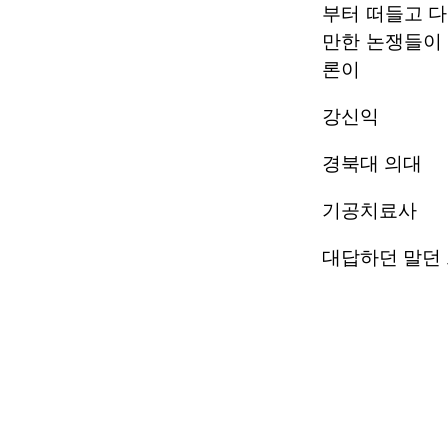
부터 떠들고 다
만한 논쟁들이 
론이
강신익
경북대 의대
기공치료사
대답하던 말던