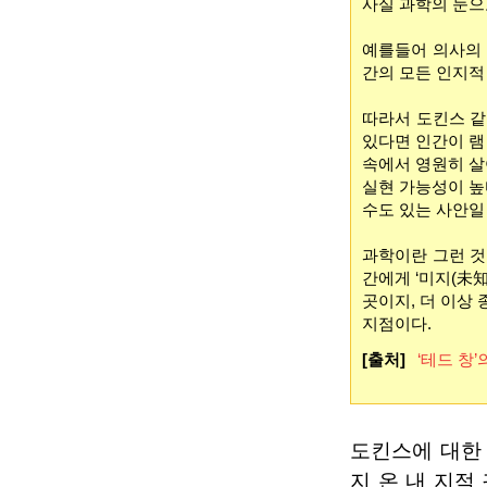
사실 과학의 눈으
예를들어 의사의 
간의 모든 인지적
따라서 도킨스 같
있다면 인간이 램
속에서 영원히 살
실현 가능성이 높
수도 있는 사안일
과학이란 그런 것
간에게 ‘미지(未知
곳이지, 더 이상 
지점이다.
[출처]
‘테드 창’
도킨스에 대한
지 온 내 지적