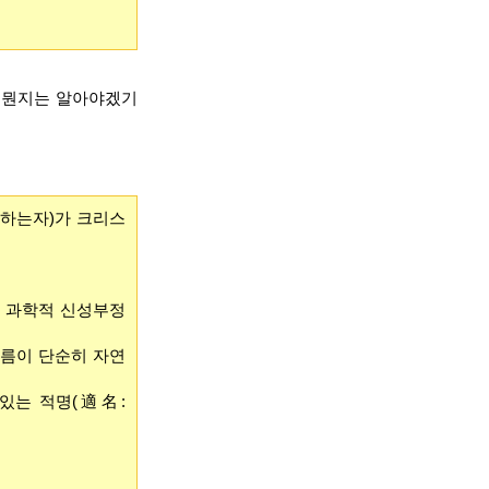
이 뭔지는 알아야겠기
 하는자)가 크리스
린 과학적 신성부정
이름이 단순히 자연
있는 적명(適名: