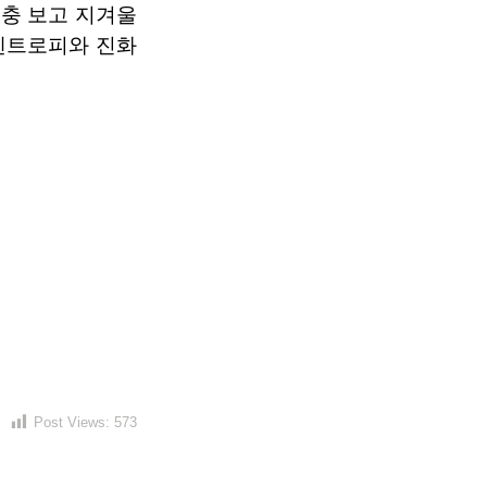
대충 보고 지겨울
 엔트로피와 진화
Post Views:
573