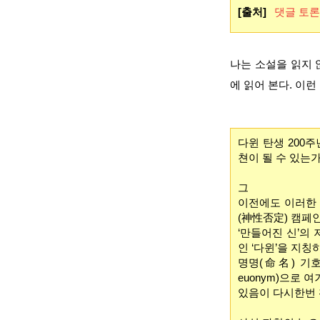
[출처]
댓글 토론
나는 소설을 읽지 
에 읽어 본다. 이런
다윈 탄생 200
쳔이 될 수 있는
그
이전에도 이러한 
(神性否定) 캠페
‘만들어진 신’의
인 ‘다윈’을 지칭
명명(命名) 기
euonym)으로 
있음이 다시한번 