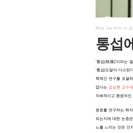
Woo Jae Kim
in
급
통섭에
‘통섭(
統攝)
‘이라는 말
‘통섭(
도맡아 다스린다
학제간 연구를 포괄하
없다는
김상현 교수의
지배적이고 환원적인 
원효를 연구하는 학자
되는지에 대한 논증은 
노를 느끼는 것은 인