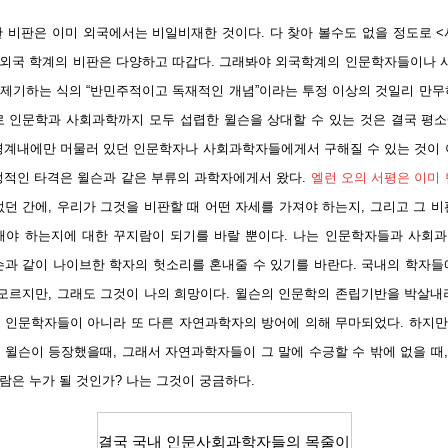
한 비판은 이미 외국에서는 비일비재한 것이다. 다 찾아 볼수도 없을 정도로 
한 외국 학계의 비판은 다양하고 따갑다. 그래봐야 외국학계의 인문학자들이나
제기하는 식의 “반민주적이고 독재적인 개념”이라는 투정 이상의 것일리 만무
로 인문학과 사회과학까지 모두 섭렵한 윌슨을 상대할 수 있는 것은 결국 평
경계내에만 머물러 있던 인문학자나 사회과학자들에게서 구해질 수 있는 것이 
정적인 타격은 윌슨과 같은 부류의 과학자에게서 왔다.
엘런 오의 서평은 이미
던 간에, 우리가 그것을 비판할 때 어떤 자세를 가져야 하는지, 그리고 그 
해야 하는지에 대한 꾸지람이 되기를 바랄 뿐이다. 나는 인문학자들과 사회
슨과 같이 나이브
한 학자의 헛소리를 혼내줄 수 있기를 바란다. 국내의 학자들
 모르지만, 그래도 그것이 나의 희망이다. 윌슨의 인문학의 존립기반을 박살내
 인문학자들이 아니라 또 다른 자연과학자의 방어에 의해 무마되었다. 하지만 
 윌슨이 등장했을때, 그래서 자연과학자들이 그 말에 수긍할 수 밖에 없을 때
람은 누가 될 것인가? 나는 그것이 궁금하다.
결국 국내 인문사회과학자들의 목줄이