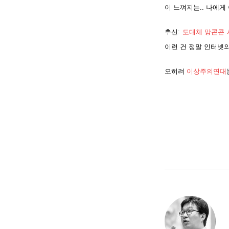
이 느껴지는.. 나에
추신:
도대체 망콘콘 
이런 건 정말 인터넷의
오히려
이상주의연대