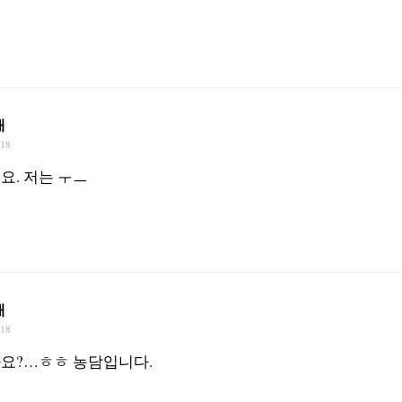
재
/18
요. 저는 ㅜㅡ
재
/18
요?…ㅎㅎ 농담입니다.