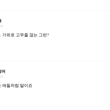
재
/18
. 가위로 고무줄 끊는 그런?
렁어
/18
는 애들처럼 말이죠