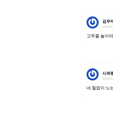
김우
2009/05
고무줄 놀이라
시퍼
2009/05
네 철없이 노