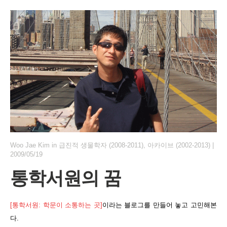
Woo Jae Kim
in
급진적 생물학자 (2008-2011)
,
아카이브 (2002-2013)
|
2009/05/19
통학서원의 꿈
[통학서원: 학문이 소통하는 곳]
이라는 블로그를 만들어 놓고 고민해본
다.