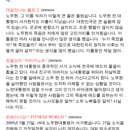
개갈안나는 블로그
2009/06/04
노무현. 그 이름 석자가 이렇게 큰 줄은 몰랐습니다. 노무현 전 대
통령이 서거한지도 이틀이 지났습니다. 대한민국은 큰 슬픔에 잠
겨 있습니다. 곳곳에 분향소가 설치되고, 조문 행렬이 끊이지 않습
니다. 노무현의 죽음은 저에게 많은 고민거리를 안겨줬습니다. 이
틀동안 여러 사람을 만나면서 많은 생각을 했습니다. ‘누가 죽였을
까? 왜 죽었을까?’ 에서 부터 ‘앞으로 대한민국의 정치와 사회는 어
떻게 굴러 갈까?’라는 생각을 많이 했습니다. 이틀동안 제일 많이..
정철상의 "커리어노트"
2009/06/04
노무현 전 대통령의 충격적인 서거 소식에 전국에 애도의 물결이
휩쓸고 있다. 아내 친구의 아버지는 노대통령을 뒤따라 자살하겠
다는 친구를 달래려고 소주 한 잔 하러 가신다고까지 한다. 노무현
을 싫어했던 사람들로서는 도저히 이해할 수 없는 상황일 것이다.
노전대통령의 검찰 수사로 그의 인기가 바닥권에 떨어졌다고 생각
했는데, 왜 이렇게 많은 사람들이 그의 죽음에 애도를 표하는지 이
해하지 못할 것이다. 노사모들은 알까? 소위 노빠들은 알까? 사실
나는 이도..
트레이너강-* FITNESS WORLD-*
2009/06/04
2009년 5월 23일..16대 노무현대통령이 서거했습니다. 23일 소식을
전해듣고 거짓말처럼 실감이 나지 않았습니다. 24일 덕수궁앞의