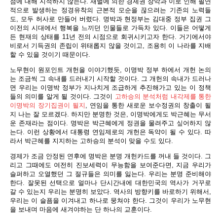
점에 대해 지적하지 않는다. 재벌에 의한 경제권 장악과 이로 인해 필연
적으로 발생하는 정경유착의 근본적 모순을 끊으려는 기존의 노력들
도, 모두 허사로 만들어 버렸다. 명박과 현정부는 김대중 정부 집권 그
이전의 시대에서 행복을 느끼던 인물들로 가득차 있다. 이들은 어떻게
든 현재의 상태를 11년 전의 시점으로 회귀시키고자 한다. 거기에서야
비로서 기득권의 존립이 위태롭지 않을 것이고, 조용히 이 나라를 지배
할 수 있을 것이기 때문이다.
노무현이 원포인트 개헌을 이야기했듯, 이명박 정부 하에서 개헌 논의
는 조금씩 그 속내를 드러내기 시작할 것이다. 그 개헌의 속내가 드러나
면 우리는 이명박 정부가 지나치게 조급하게 추진해가고 있는 이 정책
들의 의미를 알게 될 것이다. 그것이
고하승의 분석처럼 내각제를 통한
이명박의 장기집권이 될지
, 연임을 통한 새로운 보수정권의 창출이 될
지 나는 잘 모르겠다. 하지만 분명한 것은, 이명박에게도 박근혜는 무서
운 존재라는 점이다. 명박은 박근혜에게 정권을 물려주고 싶어하지 않
는다. 이런 상황에서 대통령 연임제로의 개헌은 독약이 될 수 있다. 따
라서 박근혜를 지지하는 고하승의 분석이 맞을 수도 있다.
경제가 조금 안정된 연후에 명박은 분명 개헌카드를 꺼내 들 것이다. 그
리고 그때에도 여전히 진보세력이 무능함을 보여준다면, 지금 우리가
슬퍼하고 오열했던 그 절규들은 의미를 잃는다. 우리는 분명 준비해야
한다. 잘못된 선택으로 얼마나 단시간내에 대한민국의 역사가 거꾸로
갈 수 있는지 우리는 분명히 보았다. 역사의 방향키를 바로하기 위해서,
우리는 이 슬픔을 이겨내고 하나로 뭉쳐야 한다. 그것이 우리가 노무현
을 보내며 마음에 새겨야하는 단 하나의 교훈이다.