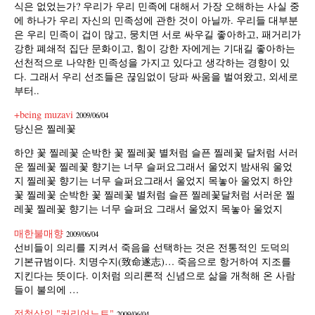
식은 없었는가? 우리가 우리 민족에 대해서 가장 오해하는 사실 중
에 하나가 우리 자신의 민족성에 관한 것이 아닐까. 우리들 대부분
은 우리 민족이 겁이 많고, 뭉치면 서로 싸우길 좋아하고, 패거리가
강한 폐쇄적 집단 문화이고, 힘이 강한 자에게는 기대길 좋아하는
선천적으로 나약한 민족성을 가지고 있다고 생각하는 경향이 있
다. 그래서 우리 선조들은 끊임없이 당파 싸움을 벌여왔고, 외세로
부터..
+being muzavi
2009/06/04
당신은 찔레꽃
하얀 꽃 찔레꽃 순박한 꽃 찔레꽃 별처럼 슬픈 찔레꽃 달처럼 서러
운 찔레꽃 찔레꽃 향기는 너무 슬퍼요그래서 울었지 밤새워 울었
지 찔레꽃 향기는 너무 슬퍼요그래서 울었지 목놓아 울었지 하얀
꽃 찔레꽃 순박한 꽃 찔레꽃 별처럼 슬픈 찔레꽃달처럼 서러운 찔
레꽃 찔레꽃 향기는 너무 슬퍼요 그래서 울었지 목놓아 울었지
매한불매향
2009/06/04
선비들이 의리를 지켜서 죽음을 선택하는 것은 전통적인 도덕의
기본규범이다. 치명수지(致命遂志)… 죽음으로 항거하여 지조를
지킨다는 뜻이다. 이처럼 의리론적 신념으로 삶을 개척해 온 사람
들이 불의에 …
정철상의 "커리어노트"
2009/06/04