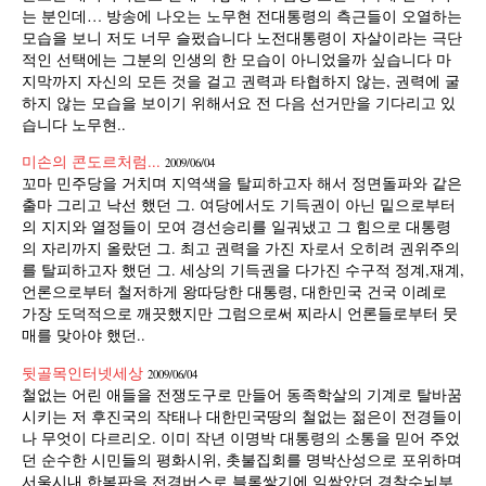
는 분인데… 방송에 나오는 노무현 전대통령의 측근들이 오열하는
모습을 보니 저도 너무 슬펐습니다 노전대통령이 자살이라는 극단
적인 선택에는 그분의 인생의 한 모습이 아니었을까 싶습니다 마
지막까지 자신의 모든 것을 걸고 권력과 타협하지 않는, 권력에 굴
하지 않는 모습을 보이기 위해서요 전 다음 선거만을 기다리고 있
습니다 노무현..
미손의 콘도르처럼...
2009/06/04
꼬마 민주당을 거치며 지역색을 탈피하고자 해서 정면돌파와 같은
출마 그리고 낙선 했던 그. 여당에서도 기득권이 아닌 밑으로부터
의 지지와 열정들이 모여 경선승리를 일궈냈고 그 힘으로 대통령
의 자리까지 올랐던 그. 최고 권력을 가진 자로서 오히려 권위주의
를 탈피하고자 했던 그. 세상의 기득권을 다가진 수구적 정계,재계,
언론으로부터 철저하게 왕따당한 대통령, 대한민국 건국 이례로
가장 도덕적으로 깨끗했지만 그럼으로써 찌라시 언론들로부터 뭇
매를 맞아야 했던..
뒷골목인터넷세상
2009/06/04
철없는 어린 애들을 전쟁도구로 만들어 동족학살의 기계로 탈바꿈
시키는 저 후진국의 작태나 대한민국땅의 철없는 젊은이 전경들이
나 무엇이 다르리오. 이미 작년 이명박 대통령의 소통을 믿어 주었
던 순수한 시민들의 평화시위, 촛불집회를 명박산성으로 포위하며
서울시내 한복판을 전경버스로 블록쌓기에 일쌈았던 경찰수뇌부