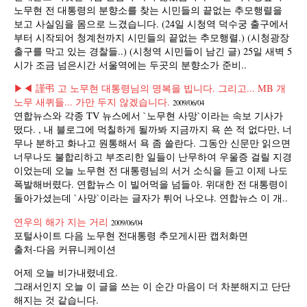
노무현 전 대통령의 분향소를 찾는 시민들의 끝없는 추모행렬을
보고 사실임을 몸으로 느겼습니다. (24일 시청역 덕수궁 출구에서
부터 시작되어 청계천까지 시민들의 끝없는 추모행렬.) (시청광장
출구를 막고 있는 경찰들..) (시청역 시민들이 남긴 글) 25일 새벽 5
시가 조금 넘은시간 서울역에는 두곳의 분향소가 준비..
▶◀ 謹弔 고 노무현 대통령님의 명복을 빕니다. 그리고... MB 개
노무 새퀴들... 가만 두지 않겠습니다.
2009/06/04
연합뉴스와 각종 TV 뉴스에서 `노무현 사망`이라는 속보 기사가
떴다. , 내 블로그에 먹칠하게 될까봐 지금까지 욕 쓴 적 없다만, 너
무나 분하고 화나고 원통해서 욕 좀 쓸란다. 그동안 신문만 읽으면
너무나도 불합리하고 부조리한 일들이 난무하여 우울증 걸릴 지경
이었는데 오늘 노무현 전 대통령님의 서거 소식을 듣고 이제 나도
폭발해버렸다. 연합뉴스 이 빌어먹을 넘들아. 위대한 전 대통령이
돌아가셨는데 `사망`이라는 글자가 튀어 나오냐. 연합뉴스 이 개..
연우의 해가 지는 거리
2009/06/04
포털사이트 다음 노무현 전대통령 추모게시판 캡처화면
출처-다음 커뮤니케이션
어제 오늘 비가내렸네요.
그래서인지 오늘 이 글을 쓰는 이 순간 마음이 더 차분해지고 단단
해지는 것 같습니다.