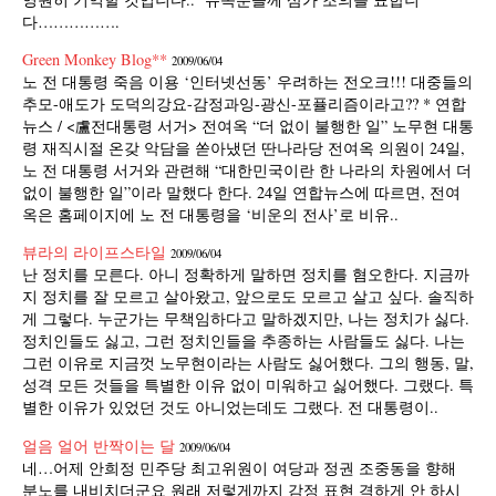
다…………….
Green Monkey Blog**
2009/06/04
노 전 대통령 죽음 이용 ‘인터넷선동’ 우려하는 전오크!!! 대중들의
추모-애도가 도덕의강요-감정과잉-광신-포퓰리즘이라고?? * 연합
뉴스 / <盧전대통령 서거> 전여옥 “더 없이 불행한 일” 노무현 대통
령 재직시절 온갖 악담을 쏟아냈던 딴나라당 전여옥 의원이 24일,
노 전 대통령 서거와 관련해 “대한민국이란 한 나라의 차원에서 더
없이 불행한 일”이라 말했다 한다. 24일 연합뉴스에 따르면, 전여
옥은 홈페이지에 노 전 대통령을 ‘비운의 전사’로 비유..
뷰라의 라이프스타일
2009/06/04
난 정치를 모른다. 아니 정확하게 말하면 정치를 혐오한다. 지금까
지 정치를 잘 모르고 살아왔고, 앞으로도 모르고 살고 싶다. 솔직하
게 그렇다. 누군가는 무책임하다고 말하겠지만, 나는 정치가 싫다.
정치인들도 싫고, 그런 정치인들을 추종하는 사람들도 싫다. 나는
그런 이유로 지금껏 노무현이라는 사람도 싫어했다. 그의 행동, 말,
성격 모든 것들을 특별한 이유 없이 미워하고 싫어했다. 그랬다. 특
별한 이유가 있었던 것도 아니었는데도 그랬다. 전 대통령이..
얼음 얼어 반짝이는 달
2009/06/04
네…어제 안희정 민주당 최고위원이 여당과 정권 조중동을 향해
분노를 내비치더군요 원래 저렇게까지 감정 표현 격하게 안 하시