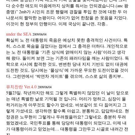
다 순수한 애도의 마음에까지 상처를 줘서는 안되겠습니다.(anc 왕
종명)” 2mb가 시민의 조문 행렬에 경찰을 투입 한 것에 대한 두 아
나운서의 짤막한 논평이다. 어이가 없어 한참을 쓴 웃음을 지었다.
이것이 현 정부의 만행이다. 이제 국상이 끝나면, 각종..
under the SEA
2009/06/04
확실히 노 전 대통령의 죽음은 예상치 못한 충격적인 사건이다. 특
히, 스스로 목숨을 끊었다는 점에서 그 충격은 더하다. 개인적으로
는 노 전 대통령을 ‘기존 상식에 얽매이지 않는 사람’이라고 생각
해 왔다. 돌이켜 보면 그는 기존의 패러다임을 깨는 사람이었다. 독
학으로 사시에 합격한 것도, 변변한 당내 지지 기반도 없이 대권에
도전한 것도, 당시에는 ‘몰상식’에 가까운 무모한 도전이었을 것이
다. 그런면에서 ‘박연차 게이트’를 겪으며, 스스로 삶의 종지부..
유치찬란 Ver.4.0
2009/06/04
5월23일. 작년까지만 해도 그렇게 특별하지 않았던 이 날이 앞으로
는 매년 특별한 날로 기억될 것 입니다. 머리가 멍하고, 심장이 울
컥거리는게 아무것도 할수가 없네요. 바보같이 또 다 짊어지고 그
렇게 가셨네요. 생각하면 할수록 아쉽고, 분통하고, 답답하네요. 현
정권은 노무현이 그렇게나 두려웠을까요? 그렇네요. 충분히 두려
웠었겠네요. 국민투표를 통해 당당히 대통령이 되었다고, 이제 내
가 대통령이라고 믿었는데… 대통령을 그만두고 시골로 내려간 전
직..