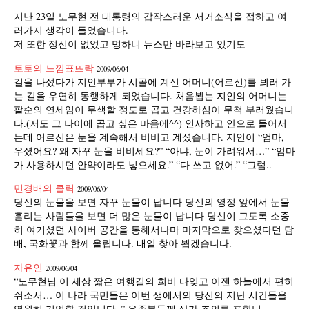
지난 23일 노무현 전 대통령의 갑작스러운 서거소식을 접하고 여
러가지 생각이 들었습니다.
저 또한 정신이 없었고 멍하니 뉴스만 바라보고 있기도
토토의 느낌표뜨락
2009/06/04
길을 나섰다가 지인부부가 시골에 계신 어머니(어르신)를 뵈러 가
는 길을 우연히 동행하게 되었습니다. 처음뵙는 지인의 어머니는
팔순의 연세임이 무색할 정도로 곱고 건강하심이 무척 부러웠습니
다.(저도 그 나이에 곱고 싶은 마음에^^) 인사하고 안으로 들어서
는데 어르신은 눈을 계속해서 비비고 계셨습니다. 지인이 “엄마,
우셨어요? 왜 자꾸 눈을 비비세요?” “아냐, 눈이 가려워서…” “엄마
가 사용하시던 안약이라도 넣으세요.” “다 쓰고 없어.” “그럼..
민경배의 클릭
2009/06/04
당신의 눈물을 보면 자꾸 눈물이 납니다 당신의 영정 앞에서 눈물
흘리는 사람들을 보면 더 많은 눈물이 납니다 당신이 그토록 소중
히 여기셨던 사이버 공간을 통해서나마 마지막으로 찾으셨다던 담
배, 국화꽃과 함께 올립니다. 내일 찾아 뵙겠습니다.
자유인
2009/06/04
“노무현님 이 세상 짧은 여행길의 희비 다잊고 이젠 하늘에서 편히
쉬소서… 이 나라 국민들은 이번 생에서의 당신의 지난 시간들을
영원히 기억할 것입니다..” 유족분들께 삼가 조의를 표합니