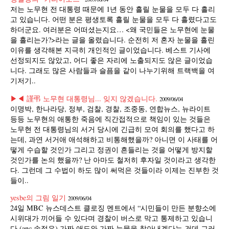
저는 노무현 전 대통령 때문에 1년 동안 흘릴 눈물을 모두 다 흘리
고 있습니다. 어떤 분은 평생토록 흘릴 눈물을 모두 다 흘렸다고도
하더군요. 여러분은 어떠셨는지요… <왜 국민들은 노무현에 눈물
을 흘리는가?>라는 글을 올렸습니다. 순전히 저 혼자 눈물을 흘린
이유를 생각해본 지극히 개인적인 글이었습니다. 베스트 기사에
선정되지도 않았고, 어디 좋은 자리에 노출되지도 않은 글이었습
니다. 그래도 많은 사람들과 슬픔을 같이 나누기위해 트랙백을 여
기저기..
▶◀ 謹弔 노무현 대통령님... 잊지 않겠습니다.
2009/06/04
이명박, 한나라당, 정부, 검찰, 경찰, 조중동, 연합뉴스, 뉴라이트
등등 노무현의 애통한 죽음에 직간접적으로 책임이 있는 것들은
노무현 전 대통령님의 서거 당시에 긴급히 모여 회의를 했다고 하
는데, 과연 서거애 애석해하고 비통해했을까? 아니면 이 사태를 어
떻게 수습할 것인가 그리고 정권이 흔들리는 것을 어떻게 방지할
것인가를 논의 했을까? 난 아마도 철저히 후자일 것이라고 생각한
다. 그런데 그 수법이 하도 많이 써먹은 것들이라 이제는 진부한 것
들이..
yesbe의 그림 일기
2009/06/04
24일 MBC 뉴스데스트 클로징 멘트에서 “시민들이 만든 분향소에
시위대가 끼어들 수 있다며 경찰이 버스로 막고 통제하고 있습니
다.(anc 송정은) 가짜 애도와 가짜 눈물을 찾아내겠다는 건데 그러