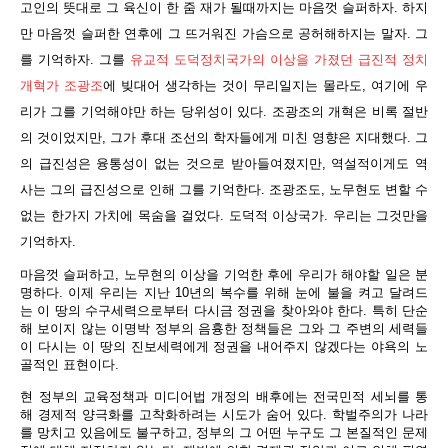
고인의 뜻대로 그 육신이 한 줌 재가 될때까지는 마음껏 슬퍼하자. 하지
만 마음껏 슬퍼한 연후에 그 뜨거워진 가슴으로 공허해하지는 말자. 그
를 기억하자. 그를
유교적 도덕정치국가의 이상을 가졌던 급진적 정치
개혁가 조광조
에 빚대어 생각하는 것이 무리일지는 몰라도, 여기에 우
리가 그를 기억해야만 하는 당위성이 있다. 조광조의 개혁은 비록 절반
의 것이었지만, 그가 후대 조선의 학자들에게 미친 영향은 지대했다. 그
의 급진성은 융통성이 없는 것으로 받아들여졌지만, 역설적이게도 역
사는 그의 급진성으로 인해 그를 기억한다. 조광조도, 노무현도 변할 수
없는 한가지 가치에 목숨을 걸었다. 도덕적 이상국가. 우리는 그것만을
기억하자.
마음껏 슬퍼하고, 노무현의 이상을 기억한 후에 우리가 해야할 일은 분
명하다. 이제 우리는 지난 10년의 복수를 위해 눈에 불을 켜고 달려드
는 이 땅의 수구세력으로부터 다시금 정권을 찾아와야 한다. 특히 단순
해 보이지 않는 이명박 정부의 음흉한 정책들은 그와 그 주변의 세력들
이 다시는 이 땅의 진보세력에게 정권을 내어주지 않겠다는 야욕의 노
골적인 표현이다.
현 정부의 교육정책과 미디어법 개정의 배후에는 전국민적 세뇌를 통
해 경제적 양극화를 고착화하려는 시도가 숨어 있다. 학벌주의가 나라
를 망치고 있음에도 불구하고, 정부의 그 어떤 누구도 그 본질적인 문제