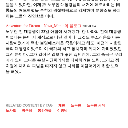
들을 보았다면, 어제 故 노무현 대통령님의 서거에 애도하려는 國
民들의 애도행렬을 수천의 경찰병력으로 강제하며 분향소도 파괴
하는 그들의 잔인함을 이미..
Adventure for Dream - Nova_Mania의 블로그
2009/06/04
노무현 전 대통령이 23일 아침에 서거했다. 한 나라의 전직 대통령
이었다는 분이 저 세상으로 떠난 것이다. 그것도 부끄러움을 아는
사람이었기에 택한 불명예스러운 죽음이라고 해도, 이전에 대한민
국의 대통령이었으며 이 국가의 최고 통치자의 위치에 자리했었던
그런 분이다. 그가 걸어온 업보가 좋던 싫던간에, 그의 죽음은 우리
에게 있어 크나큰 손실 – 권위의식을 타파하려는 노력, 그리고 정
치권에 대하여 파벌을 따지지 않고 나라를 이끌어가기 위한 노력
을 해왔..
RELATED CONTENT BY TAG
개헌
노무현
노무현 서거
노사모
박근혜
봉하마을
이명박