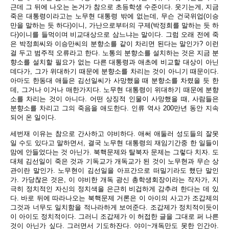
근데 그 뒤에 나오는 논거가 참으로 초등학생 수준이다. 웃기는게, 지금
죽은 대통령이라고는 노무현 대통령 밖에 없는데, 무슨 건국위업(이승
만을 말하는 듯 하다)이니, 가난으로부터의 구제(박정희를 말하는 듯 하
다)이니를 들먹이며 비교대상으로 삼느냐는 말이다. 그럼 오래 전에 죽
은 박정희씨와 이승만씨의 분향소를 같이 차리면 된다는 말인가? 이런
걸 두고 범주적 오류라고 한다. 노통의 분향소를 설치하는 것은 지금 분
향소를 설치할 필요가 없는 다른 대통령과 애초에 비교할 대상이 아닌
데다가, 그가 위대하기 때문에 분향소를 차리는 것이 아니기 때문이다.
아마도 한동대 애들은 김선일씨가 사망했을 때 분향소를 차렸을 듯 한
데, 그거나 이거나 매한가지다. 노무현 대통령이 위대하기 때문에 분향
소를 차리는 것이 아니다. 어떤 상징적 인물이 사망했을 때, 사람들은
분향소를 차리고 그의 죽음을 애도한다. 인류 역사 200만년 동안 지속
되어 온 일이다.
세번재 이유는 참으로 간사하고 야비하다. 애써 애둘러 성도들의 잘못
일 수도 있다고 말하면서, 결국 노무현 대통령의 재임기간중 한 일들이
맘에 안들었다는 것 아닌가. 북핵문제와 탈북자 문제는 그렇다 치자. 도
대체 김선일이 죽은 것과 기독교가 개독교가 된 것이 노무현과 무슨 상
관이란 말인가. 노무현이 김선일을 아프간으로 떠밀기라도 했단 말인
가. 가당찮은 것은, 이 야비한 개독 광신 총학생회장이라는 작자가, 지
극히 정치적인 자신의 정치색을 은근히 비겁하게 감추려 한다는 데 있
다. 바로 뒤에 따라나오는 북핵문제 거론은 이 아이의 사고가 조갑제의
그것과 너무도 일치함을 적나라하게 보여준다. 조갑제가 정치적이듯이
이 아이도 정치적이다. 그러니 조갑제가 이 허접한 글을 그대로 퍼 나른
것이 아닌가 싶다. 그러면서 기도하잔다. 야이~개독만도 못한 인간아.