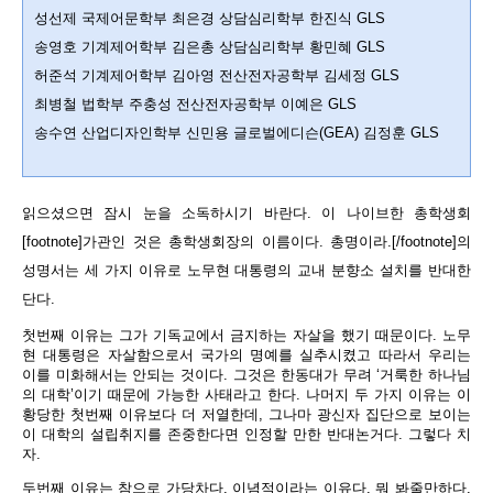
성선제 국제어문학부 최은경 상담심리학부 한진식 GLS
송영호 기계제어학부 김은총 상담심리학부 황민혜 GLS
허준석 기계제어학부 김아영 전산전자공학부 김세정 GLS
최병철 법학부 주충성 전산전자공학부 이예은 GLS
송수연 산업디자인학부 신민용 글로벌에디슨(GEA) 김정훈 GLS
읽으셨으면 잠시 눈을 소독하시기 바란다. 이 나이브한 총학생회
[footnote]가관인 것은 총학생회장의 이름이다. 총명이라.[/footnote]
의
성명서는 세 가지 이유로 노무현 대통령의 교내 분향소 설치를 반대한
단다.
첫번째 이유는 그가 기독교에서 금지하는 자살을 했기 때문이다. 노무
현 대통령은 자살함으로서 국가의 명예를 실추시켰고 따라서 우리는
이를 미화해서는 안되는 것이다. 그것은 한동대가 무려 ‘거룩한 하나님
의 대학’이기 때문에 가능한 사태라고 한다. 나머지 두 가지 이유는 이
황당한 첫번째 이유보다 더 저열한데, 그나마 광신자 집단으로 보이는
이 대학의 설립취지를 존중한다면 인정할 만한 반대논거다. 그렇다 치
자.
두번째 이유는 참으로 가당차다. 이념적이라는 이유다. 뭐 봐줄만하다.