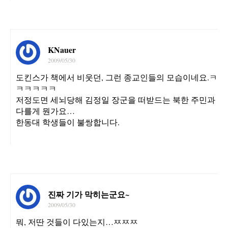
KNauer
2009/05/30
도킨스가 책에서 비웃던, 그런 종교인들의 모습이네요.ㅋ
ㅋㅋㅋㅋㅋ
저정도면 세뇌당해 김정일 장군을 떠받드는 북한 주민과
다를게 뭔가요…
한동대 학생들이 불쌍합니다.
진짜 기가 막히는군요~
2009/05/30
뭐, 저딴 것들이 다있는지…ㅉㅉㅉ