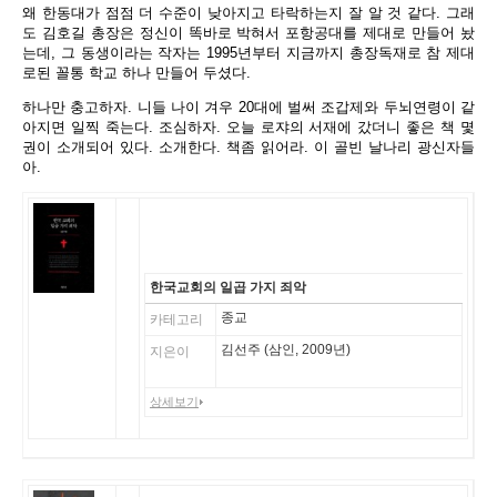
왜 한동대가 점점 더 수준이 낮아지고 타락하는지 잘 알 것 같다. 그래
도 김호길 총장은 정신이 똑바로 박혀서 포항공대를 제대로 만들어 놨
는데, 그 동생이라는 작자는 1995년부터 지금까지 총장독재로 참 제대
로된 꼴통 학교 하나 만들어 두셨다.
하나만 충고하자. 니들 나이 겨우 20대에 벌써 조갑제와 두뇌연령이 같
아지면 일찍 죽는다. 조심하자. 오늘 로쟈의 서재에 갔더니 좋은 책 몇
권이 소개되어 있다. 소개한다. 책좀 읽어라. 이 골빈 날나리 광신자들
아.
한국교회의 일곱 가지
죄악
종교
카테고리
김선주 (삼인, 2009년)
지은이
상세보기