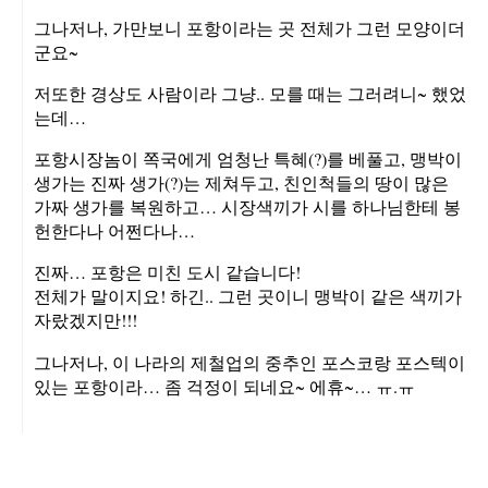
그나저나, 가만보니 포항이라는 곳 전체가 그런 모양이더
군요~
저또한 경상도 사람이라 그냥.. 모를 때는 그러려니~ 했었
는데…
포항시장놈이 쪽국에게 엄청난 특혜(?)를 베풀고, 맹박이
생가는 진짜 생가(?)는 제쳐두고, 친인척들의 땅이 많은
가짜 생가를 복원하고… 시장색끼가 시를 하나님한테 봉
헌한다나 어쩐다나…
진짜… 포항은 미친 도시 같습니다!
전체가 말이지요! 하긴.. 그런 곳이니 맹박이 같은 색끼가
자랐겠지만!!!
그나저나, 이 나라의 제철업의 중추인 포스코랑 포스텍이
있는 포항이라… 좀 걱정이 되네요~ 에휴~… ㅠ.ㅠ