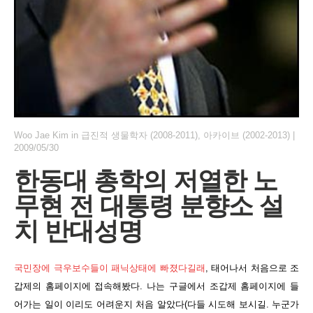
Woo Jae Kim
in
급진적 생물학자 (2008-2011)
,
아카이브 (2002-2013)
|
2009/05/30
한동대 총학의 저열한 노
무현 전 대통령 분향소 설
치 반대성명
국민장에 극우보수들이 패닉상태에 빠졌다길래
, 태어나서 처음으로 조
갑제의 홈페이지에 접속해봤다. 나는 구글에서 조갑제 홈페이지에 들
어가는 일이 이리도 어려운지 처음 알았다(다들 시도해 보시길. 누군가