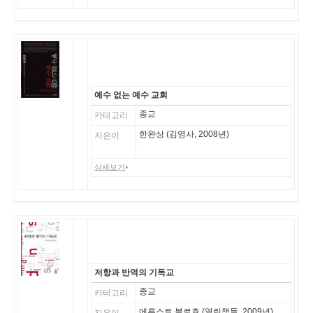
예수 없는
예수 교회
종교
카테고리
한완상 (김영사, 2008년)
지은이
상세보기
저항과 반역의
기독교
종교
카테고리
에른스트 블로흐 (열린책들, 2009년)