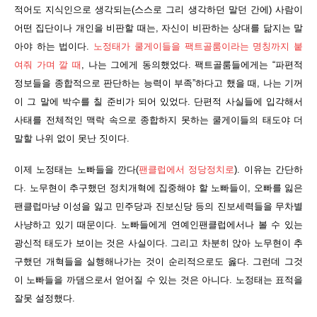
적어도 지식인으로 생각되는(스스로 그리 생각하던 말던 간에) 사람이
어떤 집단이나 개인을 비판할 때는, 자신이 비판하는 상대를 닮지는 말
아야 하는 법이다.
노정태가 쿨게이들을 팩트골룸이라는 명칭까지 붙
여줘 가며 깔 때
, 나는 그에게 동의했었다. 팩트골룸들에게는 “파편적
정보들을 종합적으로 판단하는 능력이 부족”하다고 했을 때, 나는 기꺼
이 그 말에 박수를 칠 준비가 되어 있었다. 단편적 사실들에 입각해서
사태를 전체적인 맥락 속으로 종합하지 못하는 쿨게이들의 태도야 더
말할 나위 없이 못난 짓이다.
이제 노정태는 노빠들을 깐다(
팬클럽에서 정당정치로
). 이유는 간단하
다. 노무현이 추구했던 정치개혁에 집중해야 할 노빠들이, 오빠를 잃은
팬클럽마냥 이성을 잃고 민주당과 진보신당 등의 진보세력들을 무차별
사냥하고 있기 때문이다. 노빠들에게 연예인팬클럽에서나 볼 수 있는
광신적 태도가 보이는 것은 사실이다. 그리고 차분히 앉아 노무현이 추
구했던 개혁들을 실행해나가는 것이 순리적으로도 옳다. 그런데 그것
이 노빠들을 까댐으로서 얻어질 수 있는 것은 아니다. 노정태는 표적을
잘못 설정했다.