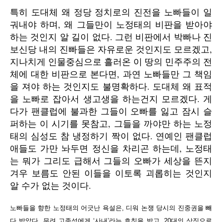
특히 도대체 왜 정당 정치로의 진전을 노빠들이 일
궈내야 하며, 왜 그들만이 노정태의 비판을 받아야
하는 것인지 알 길이 없다. 그런 비판에서 박빠나 진
보신당 내의 진빠들은 자유로운 것인지도 모르겠고,
지나치게 인물중심으로 흘러온 이 땅의 민주주의 전
체에 대한 비판으로 본다면, 과연 노빠들만 그 책임
을 져야 하는 것인지도 불명확하다. 도대체 왜 표적
을 노빠로 잡아서 생고생을 하는건지 모르겠다. 게
다가 팬클럽에 불과한 그들이 오빠를 잃고 잠시 슬
퍼하는 이 시기를 못참고, 그들을 까야만 하는 노정
태의 심성도 참 냉정하기 짝이 없다. 연예인 팬클럽
애들도 가만 놔두면 정신을 차리곤 하는데, 노정태
는 뭐가 그리도 급해서 그들의 오빠가 세상을 뜬지
겨우 보름도 안된 이들을 이토록 괴롭히는 것인지
알 수가 없는 것이다.
노빠들을 향한 노정태의 어긋난 욕설은, 디워 논쟁 당시의 진중권을 빼
다 박았다. 무려 고종석에게 ‘사내’라는 호칭을 받고, 20대의 상징으로