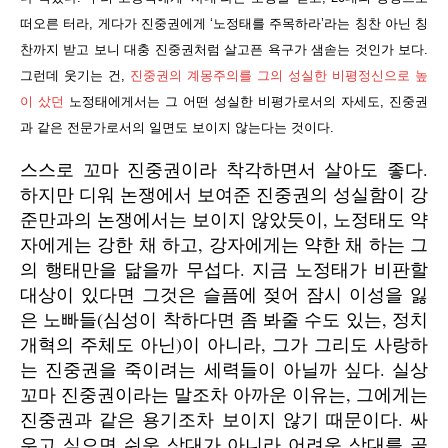
떠오른 터라, 게다가 진중권에게 ‘노정태를 주목하라’라는 칭찬 아닌 칭
찬까지 받고 보니 대충 진중권처럼 살고픈 욕구가 샘솓는 것인가 보다.
그런데 웃기는 건,
진중권의 계몽주의를 그의 성실한 비평정신으로 높
이 샀던
노정태에게서는 그 어떤 성실한 비평가로서의 자세도, 진중권
과 같은 전문가로서의 일면도 보이지 않는다는 것이다.
스스로 꼬마 진중권이라 착각하면서 살아도 좋다.
하지만 디워 논쟁에서 보여준 진중권의 성실함이 강
준만과의 논쟁에서는 보이지 않았듯이, 노정태도 약
자에게는 강한 채 하고, 강자에게는 약한 채 하는 그
의 행태만을 닮을까 무섭다. 지금 노정태가 비판할
대상이 있다면 그것은 슬픔에 젖어 잠시 이성을 잃
은 노빠들(심성이 착하다면 좀 봐줄 수도 있는, 정치
개혁의 주체도 아닌)이 아니라, 그가 그리도 사랑하
는 진중권을 죽이려는 세력들이 아닐까 싶다. 실상
꼬마 진중권이라는 말조차 아까운 이유는, 그에게는
진중권과 같은 용기조차 보이지 않기 때문이다. 싸
우고 싶으면 쉬운 상대가 아니라 어려운 상대를 골