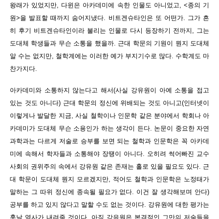
왕래가 있었지만, 다윈은 아카데미에 속한 인물도 아니었고, <종의 기
원>을 발표할 때까지 숨어지냈다. 비트겐슈타인은 또 어떤가. 그가 흔
히 후기 비트겐슈타인이라 불리는 인물로 다시 등장하기 전까지, 그는
도대체 학생들과 무슨 소통을 했을까. 근대 학문의 기원이 뭔지 도대체
알 수는 없지만, 철학계에는 이러한 예가 부지기수로 많다. 수학계도 마
찬가지다.
아카데미와 소통하지 않는다고 해서(사실 강유원이 아예 소통을 접고
있는 것도 아니다) 근대 학문의 정신에 위배되는 것도 아니고(인터넷이
이렇게나 발달한 지금, 사실 철학이나 인문학 같은 분야에서 학회나 아
카데미가 도대체 무슨 소용인가 하는 생각이 든다. 논문이 중요한 자연
과학과는 다르게 저술로 승부를 보면 되는 철학과 인문학은 꼭 아카데
미에 속해서 학자들과 소통해야 장땡이 아니다. 오히려 썩어빠진 교수
사회의 권위주의 속에서 강유원 같은 존재는 홀로 있을 필요도 있다. 근
대 학문이 도대체 뭔지 모르겠지만, 적어도 철학과 인문학은 노정태가
말하는 그 따위 정신에 종속될 필요가 없다. 이건 잘 생각해보며 안다)
공부를 하고 있지 않다고 말할 수도 없는 것이다. 강유원에 대한 평가는
훗날 역사가 내려줄 것이다. 아직 강유원은 본격적인 그만의 저술들을