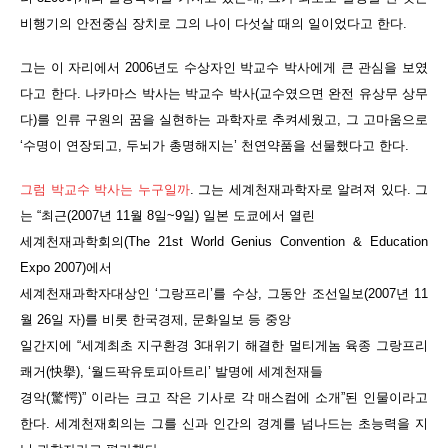
비행기의 안전중심 장치로 그의 나이 다섯살 때의 일이었다고 한다.
그는 이 자리에서 2006년도 수상자인 박교수 박사에게 큰 관심을 보였
다고 한다. 나카마스 박사는 박교수 박사(교수였으면 완전 유상무 상무
다)를 인류 구원의 꿈을 실현하는 과학자로 추켜세웠고, 그 고마움으로
‘수명이 연장되고, 두뇌가 총명해지는’ 천연약품을 선물했다고 한다.
그럼 박교수 박사는 누구일까
. 그는 세계천재과학자로 알려져 있다. 그
는 “
최근(2007년 11월 8일~9일) 일본 도쿄에서 열린
세계천재과학회의(The 21st World Genius Convention & Education
Expo 2007)에서
세계천재과학자대상인 ‘그랑프리’를 수상, 그동안 조선일보(2007년 11
월 26일 자)를 비롯 한국경제, 문화일보 등 중앙
일간지에 “세계최초 지구환경 3대위기 해결한 멀티게놈 육종 그랑프리
쾌거(快擧), ‘월드팍유토피아트리’ 발명에 세계천재들
경악(驚愕)” 이라는 크고 작은 기사로 각 매스컴에 소개”된 인물이라고
한다. 세계천재회의는 그를 신과 인간의 경계를 넘나드는 초능력을 지