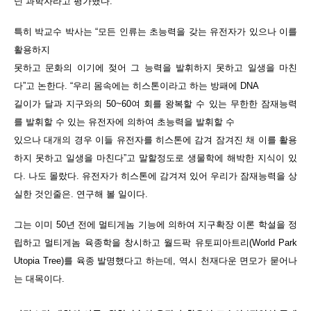
닌 과학자라고 평가했다.
특히 박교수 박사는 “
모든 인류는 초능력을 갖는 유전자가 있으나 이를
활용하지
못하고 문화의 이기에 젖어 그 능력을 발휘하지 못하고 일생을 마친
다”고 논한다. “우리 몸속에는 히스톤이라고 하는 방패에 DNA
길이가 달과 지구와의 50~60여 회를 왕복할 수 있는 무한한 잠재능력
를 발휘할 수 있는 유전자에 의하여 초능력을 발휘할 수
있으나 대개의 경우 이들 유전자를 히스톤에 감겨 잠겨진 채 이를 활용
하지 못하고 일생을 마친다”고 말할정도로 생물학에 해박한 지식이 있
다. 나도 몰랐다. 유전자가 히스톤에 감겨져 있어 우리가 잠재능력을 상
실한 것인줄은. 연구해 볼 일이다.
그는 이미 50년 전에
멀티게놈 기능에 의하여 지구확장 이론 학설을 정
립하고 멀티게놈 육종학을 창시하고 월드팍 유토피아트리(World Park
Utopia Tree)를 육종 발명
했다고 하는데, 역시 천재다운 면모가 묻어나
는 대목이다.