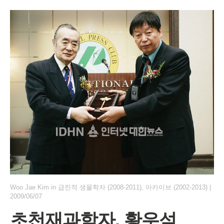
Woo Jae Kim
in
급진적 생물학자 (2008-2011)
,
아카이브 (2002-2013)
|
2009/06/07
초천재과학자, 황우석