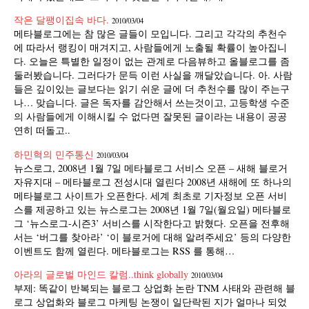
작은 달팽이집속 바다.
2010/03/04
메타블로그에는 참 많은 글들이 모입니다. 그리고 각각의 추천수
에 따라서 랭킹이 매겨지고, 사람들에게 노출될 확률이 높아집니
다. 오늘은 특별한 일정이 없는 관계로 다음뷰하고 올블로그를 좀
둘러봤습니다. 그러다가 문득 이런 사실을 깨달았습니다. 아. 사람
들은 깊이있는 글보다는 읽기 쉬운 글에 더 추천수를 많이 주는구
나… 맞습니다. 글은 독자를 감안해서 쓰는것이고, 고등학생 수준
의 사람들에게 이해시킬 수 없다면 잘못된 글이라는 내용이 공공
연히 떠돌고..
하민혁의 민주통신
2010/03/04
뉴스로그, 2008년 1월 7일 메타블로그 서비스 오픈 – 새해 블로거
자유지대 – 메타블로그 전성시대 열린다 2008년 새해에 또 하나의
메타블로그 사이트가 오픈한다. 세계 최초로 기자정보 오픈 서비
스를 제공하고 있는 뉴스로그는 2008년 1월 7일(월요일) 메타블로
그 ‘뉴스로그-시즌3’ 서비스를 시작한다고 밝혔다. 오픈을 전후해
서는 ‘버그를 찾아라’ ‘이 블로거에 대해 알려주세요’ 등의 다양한
이벤트도 함께 열린다. 메타블로그는 RSS 를 통해…
아라의 글로벌 마인드 칼럼..think globally
2010/03/04
부제: 똑같이 반복되는 블로그 상업화 논란 TNM 사태와 관련해 블
로그 상업화와 블로그 마케팅 논쟁이 일단락된 지가 얼마나 되었