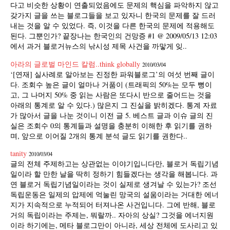
다고 비슷한 상황이 연출되었음에도 문제의 핵심을 파악하지 않고
갖가지 글을 쓰는 블로그들을 보고 있자니 한국의 문제를 잘 드러
내는 것을 알 수 있었다. 즉, 이것을 다른 한국의 문제에 적용해도
된다. 그뿐인가? 끝장나는 한국인의 건망증 #1 @ 2009/05/13 12:03
에서 과거 블로거뉴스의 낚시성 제목 사건을 까맣게 잊..
아라의 글로벌 마인드 칼럼..think globally
2010/03/04
‘[연재] 실사례로 알아보는 진정한 파워블로그’의 여섯 번째 글이
다. 조회수 높은 글이 얼마나 거품이 (트래픽의 50%는 모두 뻥이
고, 그 나머지 50% 중 읽는 사람은 또다시 반으로 줄어드는 것을
아래의 통계로 알 수 있다.) 많은지 그 진실을 밝히겠다. 통계 자료
가 많아서 글을 나눈 것이니 이전 글 5. 베스트 글과 이슈 글의 진
실은 조회수 0의 통계들과 설명을 충분히 이해한 후 읽기를 권하
며, 앞으로 이어질 2개의 통계 분석 글도 읽기를 권한다..
tanity
2010/03/04
글의 전체 주제하고는 상관없는 이야기입니다만, 블로거 독립기념
일이라 할 만한 날을 딱히 정하기 힘들겠다는 생각을 해봅니다. 과
연 블로거 독립기념일이라는 것이 실제로 생겨날 수 있는가? 조선
독립운동은 일제의 압제에 억눌린 망국의 설움이라는 거대한 에너
지가 지속적으로 누적되어 터져나온 사건입니다. 그에 반해, 블로
거의 독립이라는 주제는, 뭐랄까.. 자아의 상실? 그것을 에너지원
이라 하기에는, 메타 블로그만이 아니라, 세상 전체에 도사리고 있