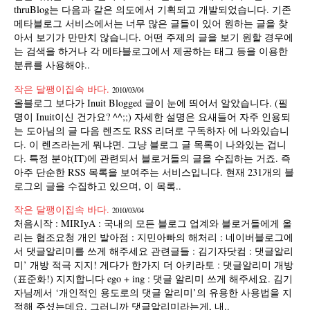
thruBlog는 다음과 같은 의도에서 기획되고 개발되었습니다. 기존
메타블로그 서비스에서는 너무 많은 글들이 있어 원하는 글을 찾
아서 보기가 만만치 않습니다. 어떤 주제의 글을 보기 원할 경우에
는 검색을 하거나 각 메타블로그에서 제공하는 태그 등을 이용한
분류를 사용해야..
작은 달팽이집속 바다.
2010/03/04
올블로그 보다가 Inuit Blogged 글이 눈에 띄어서 알았습니다. (필
명이 Inuit이신 건가요? ^^;;) 자세한 설명은 요새들어 자주 인용되
는 도아님의 글 다음 렌즈도 RSS 리더로 구독하자 에 나와있습니
다. 이 렌즈라는게 뭐냐면. 그냥 블로그 글 목록이 나와있는 겁니
다. 특정 분야(IT)에 관련되서 블로거들의 글을 수집하는 거죠. 즉
아주 단순한 RSS 목록을 보여주는 서비스입니다. 현재 231개의 블
로그의 글을 수집하고 있으며, 이 목록..
작은 달팽이집속 바다.
2010/03/04
처음시작 : MIRIyA : 국내의 모든 블로그 업계와 블로거들에게 올
리는 협조요청 개인 발아점 : 지민아빠의 해처리 : 네이버블로그에
서 댓글알리미를 쓰게 해주세요 관련글들 : 김기자닷컴 : 댓글알리
미’ 개방 적극 지지! 게다가 한가지 더 아키라토 : 댓글알리미 개방
(표준화!) 지지합니다 ego + ing : 댓글 알리미 쓰게 해주세요. 김기
자님께서 ‘개인적인 용도로의 댓글 알리미’의 유용한 사용법을 지
적해 주셨는데요. 그러니까 댓글알리미라는게, 내..