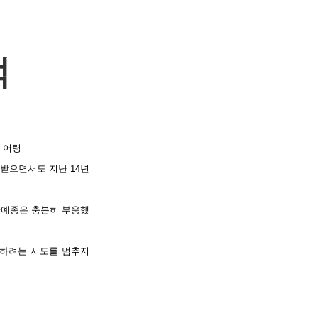
적
 이어령
받으면서도 지난 14년
한예종은 충분히 부응했
정하려는 시도를 멈추지
.