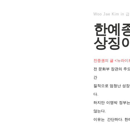
Woo Jae Kim
in
급
한예종
상징
진중권의 글 <뉴라이트
전 문화부 장관의 주
간
질적으로 엄청난 성장
다.
하지만 이명박 정부는
않는다.
이유는 간단하다. 한