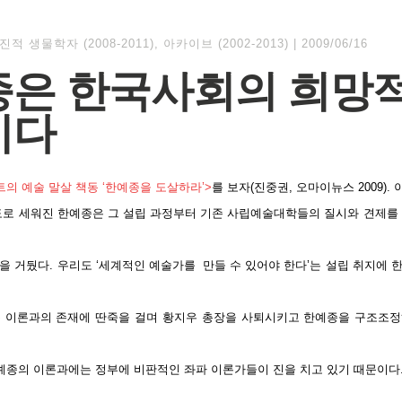
진적 생물학자 (2008-2011)
,
아카이브 (2002-2013)
|
2009/06/16
은 한국사회의 희망
이다
의 예술 말살 책동 ‘한예종을 도살하라’>
를 보자(진중권, 오마이뉴스 2009).
도로 세워진 한예종은 그 설립 과정부터 기존 사립예술대학들의 질시와 견제를 
을 거뒀다. 우리도 ‘세계적인 예술가를 만들 수 있어야 한다’는 설립 취지에 
 이론과의 존재에 딴죽을 걸며 황지우 총장을 사퇴시키고 한예종을 구조조
예종의 이론과에는 정부에 비판적인 좌파 이론가들이 진을 치고 있기 때문이다