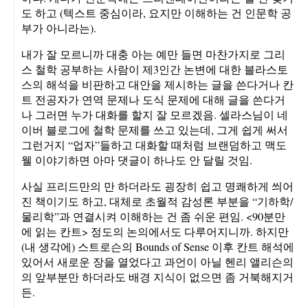
도 하고 (텍스트 중심이라, 요지만 이해하는 건 인문학 공
부가 아니라는).
내가 잘 모르니까 대충 아는 예만 들면 마찬가지로 그리
스 철학 공부하는 사람이 제3인간 논변에 대한 블라스토
스의 해석을 비판하고 대안을 제시하는 글을 쓴다거나 칸
트 전공자가 연역 문제나 도식 문제에 대해 글을 쓴다거
나 그러면 누가 대화를 할지 잘 모르겠음. 셀라스님이 네
이버 블로그에 철학 문제를 쓰고 있는데, 그게 쉽게 써서
그런거지 “업자”들하고 대화할 때처럼 브랜덤하고 맥도
웰 이야기하면 아마 댓글이 하나도 안 달릴 것임.
사실 프리드만의
만 하더라도 굉장히 쉽고 명쾌하게 씌어
진 책이기도 하고, 대체로 초월적 감성론 부분을 “기하학/
물리학”과 연결시켜 이해하는 건 좀 쉬운 편임. <90분만
에 읽는 칸트> 정도의 논의에서도 다루어지니까. 하지만
(내 생각에) 스트로슨의 Bounds of Sense 이후 칸트 해석에
있어서 새로운 장을 열었다고 과언이 아닐 헨리 앨리슨의
의 앞부분만 하더라도 배경 지식이 없으면 좀 거북해지거
든.