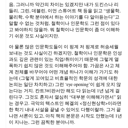
음, 그러니까 약간의 차이는 있겠지만 내가 도킨스나 리
들리, 그린, 데블린, 이언 스튜어트 책 등을 읽고 “생물학,
물리학, 수학 분야에서 하는 이야기를 다 알아듣는다”고
말할 수 없는 것처럼, 철학이나 인문학도 그런 점이 있다
고 봐야하지 않을까. 뭐 철학이나 인문학이 좀 더 이해하
기 쉬운 것도 사실이지만.
아 물론 많은 인문학도들이 이 핑계 저 핑계로 허송세월
보내는 것도 사실이긴 하겠지만, 철학이나 인문학은 인성
과도 깊은 관련이 있는 직업/취미이기 때문에 그렇게 열
폭하기 쉽지 않은 것도 이해해주어야 함. 가끔은 사고 체
계 전체를 바꾸어야 어떤 개념 하나가 이해가 가기도 하
는데 (그렇게 꼬여있고 비효율적인 학문의 성격에 대한
논의는 일단 차치하고) 그런 ‘eye opening’이 쉽게 오지 않
는다는 거지. 칸트3비판서만 해도 다 읽는데 1년 넘게 걸
린다구. 그것도 혼자서 열심히 “대부분 이해해가면서” 읽
는 경우고. 극악의 텍스트인 헤겔의 <정신현상학>이라면
한 학기 내내 서설을 끝낼 수 있어도 다행이랄까. 그거 끝
나면 서론이 있고, 아직 책의 본문은 시작도 안했는데 1년
이 지나는, 그런 끔찍한 분야니까.