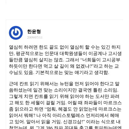
한윤형
2009/07/11
열심히 하려면 한도 끝도 없이 열심히 할 수는 있긴 하지
만, 평균적으로는 인문대 대학원생들이 이공계나 고시생
들만큼 열심히 살지는 않죠. 그래서 “너희들이 고시공부
하듯이만 한다면 먹고 살 길이 왜 없겠냐?”라고 하는 교
수님도 있음. 기본적으로는 맞는 얘기라고 생각함.
근데 칸트 읽기 위해서는 뉴턴을 먼저 읽어야 한다고 말
씀하셨는데 일견 맞는 소리이지만 결국엔 틀린 소리임.
그렇게 치면 칸트를 읽기 위해 읽어야 하는 도서만 파려
고 해도 한 세월이 걸릴 거임. 어릴 때 좌파들이 마르크스
좀 읽으라고 하면 “엄훠, 헤겔도 안 읽었는데 마르크스는
읽어서 뭐해? 나 아직 아리스토텔레스 언저리에서 헤매
고 있어. 알아서 읽을 거임. 신경끄삼!” 이라는 식으로 내
쳤었는데, 뭐 그게 386 좌파 꼰대들 충고를 회피하는데엔