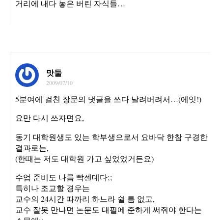
거리에 내다 놓은 버린 자식들…
맛둘
2009/07/10
5분여에 걸친 장문의 댓글을 쓰다 날려버려서…(에잇!)
요만 다시 쓰자면요,
동기 대학원생도 있는 학부생으로서 요바닥 한참 구경한
결과로는,
(한때는 저도 대학원 가고 싶었었거든요)
수업 준비도 나름 빡센데다;;
특히나 조교할 경우는
교수의 24시간 따까리 하느라 쉴 틈 없고,
교수 잘못 만나면 논문도 대필에 준하게 써줘야 한다는