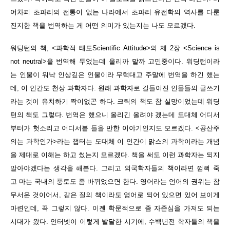
어차피 초파리의 전통이 없는 나라에서 초파리 유전학의 역사를 다룬
진지한 책을 번역하는 게 어떤 의미가 있는지는 나도 모르겠다.
워딩턴의 책, <과학적 태도Scientific Attitude>의 제 2장 <Science is
not neutral>을 번역해 두었는데 올리까 말까 고민중이다. 워딩턴이라
는 인물이 워낙 인상깊은 인물이라 무턱대고 주말에 번역을 하긴 했는
데, 이 인간도 천상 과학자다. 원래 과학자로 길들여진 인물들의 글쓰기
라는 것이 유치하기 짝이없곤 하다. 크릭의 책도 참 실망이었는데 워딩
턴의 책도 그렇다. 번역은 했으니 올리긴 올려야 겠는데 도대체 어디서
부터가 헛소리고 어디서붙 들을 만한 이야기인지도 모르겠다. <공산주
의는 과학인가>라는 챕터는 도대체 이 인간이 맑스의 과학이라는 개념
을 제대로 이해는 하고 썼는지 모르겠다. 책을 써도 이런 과학자는 되지
말아야겠다는 생각을 해본다. 그리고 외국학자들의 책이라면 껌뻑 죽
고 마는 국내의 풍토도 좀 바뀌었으면 한다. 영어라는 언어의 권위는 참
무서운 것이어서, 같은 질의 책이라도 영어로 되어 있으면 있어 보이게
마련인데, 꼭 그렇지 않다. 이젠 학문적으로 좀 자존심을 가져도 되는
시대가 왔다. 인터넷이 이렇게 발달한 시기에, 수백년전 학자들의 책을