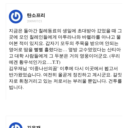
탄소프리
2009/07/21
지금은 돌아간 칠레동료의 생일에 초대받아 갔었을 때 그
곳에 모인 칠레인들에게 마투라나와 바렐라를 아냐고 물
어본 적이 있지요. 갑자기 모두의 주목을 받으며 안되는
영어로 땀을 뻘뻘 흘렸다는… 옆방 교수였었다는 산티아
고 대학 사람들에게 그 두분은 거의 영웅이더군요. (우리
에겐 황우석인가요….T.T)
김우재님 ‘이중나선의꿈’ 이후에 다시 이곳에서 뵙고서
반가왔었습니다. 여전히 올곧게 정진하고 계시군요. 갈짓
자로 휘청거리고 있는 저로서는 부러울 뿐입니다. 건투를
빕니다.
김우재