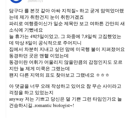
2009/07/21
담구다 를 본것 같아 아싸 지적질~ 하고 굳게 맘먹었더랬
는데 제가 취한건지 눈이 취한거겠죠
파리로 여행중이신가 일순 제목만 보고 여하튼 간만의 새
소식에 기뻤네요
늘 휴가는 4박5일이었고, 그 와중에 7,8일씩 고집했었는
데 막상 8일이 공식적으로 주어지니
집에서 차분히 지내고 싶던 맘에 미국행 불이 지펴졌어요
동경하던 곳은 맨햍 이었는데
동경이란 어휘가 어울리지 않을만큼의 감정인지도 모르
지만 늘 제게 미쿡은 그랬는데
왠지 다른 지역의 표도 찾아보고 그랬네요 ㅎㅎㅎ
아 댓글을 너무 오래 작성하고 있어요 참 무슨 사이라고
걱정을 하고 있었는지
anyway 저는 기쁘고 당신은 덜 기쁜 그런 타임인가요 늘
건승하시길..romantic biologist~!