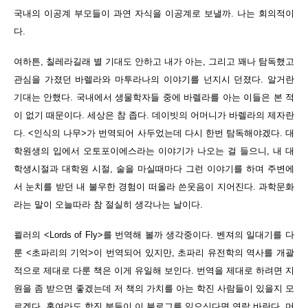
국내의 이공계 부모들이 과연 자식을 이공계로 보낼까. 나는 회의적이
다.
여하튼, 칠레라길래 별 기대도 안하고 내가 아는, 그리고 꽤나 탐독했고
관심을 가졌던 바렐라와 마투라나의 이야기를 넌지시 던졌다. 알거란
기대는 안했다. 국내에서 생물학자들 중에 바렐라를 아는 이들은 본 적
이 없기 때문이다. 세상은 참 좁다. 데이빗의 어머니가 바렐라의 제자란
다. <인식의 나무>가 번역되어 사두었는데 다시 한번 탐독해야겠다. 대
학원생의 입에서 오토포이에스라는 이야기가 나오는 걸 들으니, 내 대
학생시절과 대학원 시절, 술을 마실때마다 그런 이야기를 하며 주변에
서 눈치를 받던 내 불우한 경험이 떠올라 쓴웃음이 지어진다. 과학문화
라는 말이 오늘따라 참 절실히 생각나는 날이다.
쾰러의 <Lords of Fly>를 번역해 볼까 생각중이다. 벤져의 일대기를 다
룬 <초파리의 기억>이 번역되어 있지만, 초파리 유전학의 역사를 개괄
적으로 제대로 다룬 책은 이게 유일해 보인다. 번역을 제대로 하려면 지
원을 좀 받으면 좋겠는데 저 책의 가치를 아는 학진 사람들이 있을지 모
르겠다. 혹여라도 학진 분들이 이 블로그를 읽으신다면 연락 바란다. 머