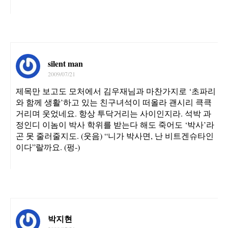
silent man
2009/07/21
제목만 보고도 모처에서 김우재님과 마찬가지로 ‘초파리
와 함께 생활’하고 있는 친구녀석이 떠올라 괜시리 큭큭
거리며 웃었네요. 항상 투닥거리는 사이인지라. 석박 과
정인디 이놈이 박사 학위를 받는다 해도 죽어도 ‘박사’라
곤 못 줄러줄지도. (웃음) “니가 박사면, 난 비트겐슈타인
이다”랄까요. (펑-)
박지현