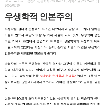
Woo Jae Kim
in
급진적 생물학자 (2008-2011)
,
아카이브 (2002-2013)
|
2009/07/30
우생학적 인본주의
우생학을 현대적 관점에서 무조건 나쁘다라고 말할 때, 그렇게 말하는
이들이 반드시 부딛혀야 할 두 가지 사실이 있다. 첫재, 우생학이 성행
하던 20세기 초엽에서 중엽까지 대부분의 생물학자가 우생학에 대해
비판적이지 않았다는 사실이다. 둘째, 줄리안 헉슬리와 같은 우생학적
인본주의를 제창했던 인물들의 존재다.
박희주의 논문은 우생학의 간략한 역사와 그것이 미국의 이민법과 독
일의 나치즘을 겪으며 어떻게 명칭을 바꾸고 살아남게 되었는지를 그
리고 있다. 박희주의 논문
<새로운 유전학과 우생학>
은(나는 그를 별로
좋아하지는 않는데) 과학사료로서의 가치는 충분하므로 일독을 권한
다.
실은 유네스코의 초대사무총장이었던 생물학자 줄리안 헉슬리와 유네
스코에 대한 긴 글을 쓰려다가 우선 영국 우생학회의 회장직을 길게 맡