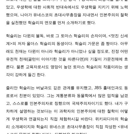
았고, 우생학에 대한 사회적 반대속에서도 우생학을 지키기 위해 노력
했으며, 나아가 유네스코의 초대사무총장을 지내면서 인본주의의 철학
을 실천했던 헉슬리의 면모를 먼저 소개하기로 했다.
헉슬리는 다윈의 블독, 바로 그 토마스 헉슬리의 손자이며, <멋진 신세
계>의 저자 올더스 헉슬리의 동생이다. 헉슬리 가문은 좀 짱이다. 아무
래도 천재는 다윈이 아니라 헉슬리가 아니었나 싶을 정도로, 진정 어떤
유전적 천재(골턴이 이야기한 것을 따른다면)의 기질이 가문전체에 흐
른다. 물론 교육자로서도 명망이 높던 토마스 헉슬리의 작품이라는 생
각이 강하게 들긴 한다.
줄리안 헉슬리는 버날과도 깊은 관계를 유지했고, JBS 홀데인과도 동
료로서 친분이 있었다. 그는 계통분류와 동물학에서 많은 업적을 남겼
고, 스스로를 인본주의자로 칭했으며 국제주의자이기도 했다. 내가 구
차하게 설명하는 것보다는 이 과학자의 인본주의에 대한 철학이 어떻
게 우생학과 연결되는지 직접 체험하시길 바란다. 위키피디아의 헉슬
리 소개페이지와 헉슬리 유네스코 초대사무총장이 직접 작성한 <유네