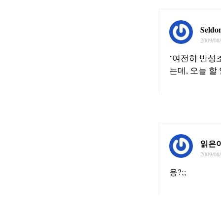
Seldo
2009/08
‘여전히 반성
는데, 오늘 할
읽은
2009/08
응?;;