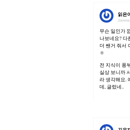
읽은
2009/08
무슨 일인가 
나보네요? 다
더 쌘거 줘서 
ㅎ
전 지식이 풍
실상 보니까 
라 생각해요. 
데, 글렀네..
김우