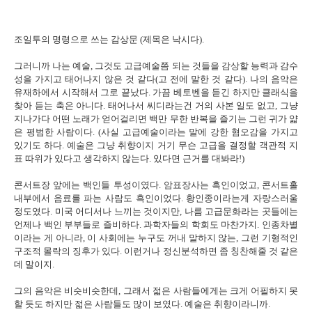
조일투의 명령으로 쓰는 감상문 (제목은 낙시다).
그러니까 나는 예술, 그것도 고급예술쯤 되는 것들을 감상할 능력과 감수
성을 가지고 태어나지 않은 것 같다(고 전에 말한 것 같다). 나의 음악은
유재하에서 시작해서 그로 끝났다. 가끔 베토벤을 듣긴 하지만 클래식을
찾아 듣는 축은 아니다. 태어나서 씨디라는건 거의 사본 일도 없고, 그냥
지나가다 어떤 노래가 얻어걸리면 백만 무한 반복을 즐기는 그런 귀가 얇
은 평범한 사람이다. (사실 고급예술이라는 말에 강한 혐오감을 가지고
있기도 하다. 예술은 그냥 취향이지 거기 무슨 고급을 결정할 객관적 지
표 따위가 있다고 생각하지 않는다. 있다면 근거를 대봐라!)
콘서트장 앞에는 백인들 투성이였다. 암표장사는 흑인이었고, 콘서트홀
내부에서 음료를 파는 사람도 흑인이었다. 황인종이라는게 자랑스러울
정도였다. 미국 어디서나 느끼는 것이지만, 나름 고급문화라는 곳들에는
언제나 백인 부부들로 즐비하다. 과학자들의 학회도 마찬가지. 인종차별
이라는 게 아니라, 이 사회에는 누구도 꺼내 말하지 않는, 그런 기형적인
구조적 몰락의 징후가 있다. 이런거나 정신분석하면 좀 칭찬해줄 것 같은
데 말이지.
그의 음악은 비슷비슷한데, 그래서 젋은 사람들에게는 크게 어필하지 못
할 듯도 하지만 젋은 사람들도 많이 보였다. 예술은 취향이라니까.