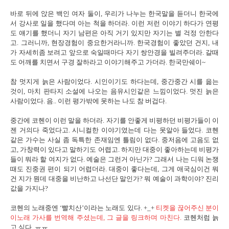
바로 뒤에 앉은 백인 여자 둘이, 우리가 나누는 한국말을 듣더니 한국에
서 강사로 일을 했다며 아는 척을 하더라. 이런 저런 이야기 하다가 연평
도 얘기를 했더니 자기 남편은 아직 거기 있지만 자기는 별 걱정 안한다
고. 그러니까, 현장경험이 중요한거라니까. 한국경험이 좋았던 건지, 내
가 자세히좀 보려고 앞으로 숙일때마다 자기 쌍안경을 빌려주더라. 갈때
도 어깨를 치면서 구경 잘하라고 이야기해주고 가더라. 한국만쉐이~
참 멋지게 늙은 사람이었다. 시인이기도 하다는데, 중간중간 시를 읆는
것이, 마치 판타지 소설에 나오는 음유시인같은 느낌이었다. 멋진 늙은
사람이었다. 음.. 이런 평가밖에 못하는 나도 참 버겁다.
중간에 코헨이 이런 말을 하더라. 자기를 안좋게 비평하던 비평가들이 이
젠 거의다 죽었다고. 시니컬한 이야기였는데 다는 못알아 들었다. 코헨
같은 가수는 사실 좀 독특한 존재임엔 틀림이 없다. 중저음에 고음도 없
고, 가창력이 있다고 말하기도 어렵고. 하지만 대중이 좋아하는데 비평가
들이 뭐라 할 여지가 없다. 예술은 그런거 아닌가? 그래서 나는 디워 논쟁
때도 진중권 편이 되기 어렵더라. 대중이 좋다는데, 그게 애국심이건 뭐
건 지가 뭔데 대중을 비난하고 나선단 말인가? 뭐 예술이 과학이야? 진리
값을 가지나?
코헨의 노래중엔 ‘빨치산’이라는 노래도 있다. +_+
티켓을 끊어주신 분이
이노래 가사를 번역해 주셨는데, 그 글을 링크하며 마친다.
코헨처럼 늙
고 싶다. ㅠㅠ