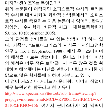
마지막 왓이즈X는 무엇인가?
위의 논문들이 어렵다면 소피스트적 수사와 플라톤
적 수사를 대비시키며 과학적 방법론에서의 소피스
트적 수사를 축출하는 다음 논문이나 읽어라. 짧다./
김영정, “수사학과 비판적 사고.” 대한토목학회지
53, no. 10 (September 2005).
그의 관점을 받아들일 수 있는 방법이 딱 하나 있
다. 기종석, “프로타고라스의 지식론.” 서양고전학
연구 2, no. 1 (September 1988). 에서 운터스타이너
의 해석을 따르는 방법이다. 운터스타이너의 이상
의 해석은 너무 적은 토막글에서 너무 많은 것을 확
대하여 해석했다는 비난을 면하기 어렵고 이러한 까
닭으로 많은 학자들에 의하여 거부되고 있다.
이 점이 거스리나 커퍼드가 운터쉬터이너의 작업이
매우 불완전한 탐구라고 한 이유다.
http://www.kpec.or.kr/Site/web/sub_frameView.asp?
prepage=more&menuKMCD=KP0065&selKMCD=KP
0110&BKNO=156
여기서 운터스타이너의 맥락이