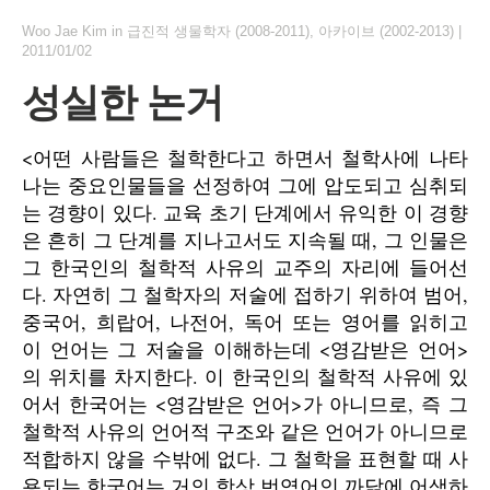
Woo Jae Kim
in
급진적 생물학자 (2008-2011)
,
아카이브 (2002-2013)
|
2011/01/02
성실한 논거
<어떤 사람들은 철학한다고 하면서 철학사에 나타
나는 중요인물들을 선정하여 그에 압도되고 심취되
는 경향이 있다. 교육 초기 단계에서 유익한 이 경향
은 흔히 그 단계를 지나고서도 지속될 때, 그 인물은
그 한국인의 철학적 사유의 교주의 자리에 들어선
다. 자연히 그 철학자의 저술에 접하기 위하여 범어,
중국어, 희랍어, 나전어, 독어 또는 영어를 읽히고
이 언어는 그 저술을 이해하는데 <영감받은 언어>
의 위치를 차지한다. 이 한국인의 철학적 사유에 있
어서 한국어는 <영감받은 언어>가 아니므로, 즉 그
철학적 사유의 언어적 구조와 같은 언어가 아니므로
적합하지 않을 수밖에 없다. 그 철학을 표현할 때 사
용되는 한국어는 거의 항상 번역어인 까닭에 어색하