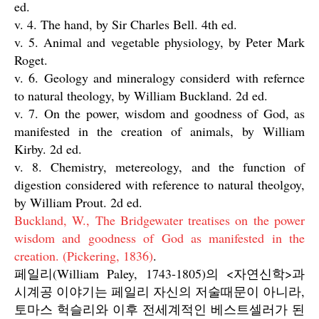
ed.
v. 4. The hand, by Sir Charles Bell. 4th ed.
v. 5. Animal and vegetable physiology, by Peter Mark
Roget.
v. 6. Geology and mineralogy considerd with refernce
to natural theology, by William Buckland. 2d ed.
v. 7. On the power, wisdom and goodness of God, as
manifested in the creation of animals, by William
Kirby. 2d ed.
v. 8. Chemistry, metereology, and the function of
digestion considered with reference to natural theolgoy,
by William Prout. 2d ed.
Buckland, W., The Bridgewater treatises on the power
wisdom and goodness of God as manifested in the
creation. (Pickering, 1836)
.
페일리(William Paley, 1743-1805)의 <자연신학>과
시계공 이야기는 페일리 자신의 저술때문이 아니라,
토마스 헉슬리와 이후 전세계적인 베스트셀러가 된