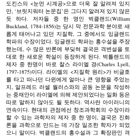
도킨스의 <눈먼 시계공>으로 더욱 잘 알려져 있지
만, ‘브릿지워터 논문집’은 그다지 알려져 있지 않은
듯 하다. 저자들 중 한 명인 벅클랜드(William
Buckland, 1784-1856)는 당시 막 전문과학 분야로 새
롭게 태어나고 있던 지질학, 그 중에서도 잉글랜드
학파의 수장이었다. 잉글랜드 학파는 홍수설을 주장
했는데, 수 많은 반론에 부딪혀 결국은 격변설을 토
대로 한 새로운 학설이 등장하게 된다. 벅틀랜드의
제자 중 한명이 바로 찰스 라이엘 경(Charles Lyell,
1797-1875)이다. 라이엘의 <지질학 원리>가 비글호
를 타고 떠나던 다윈에게 얼마나 큰 영향을 주었는
지, 알프레드 러셀 월러스와의 공동 논문을 작성하
는 중재안이 라이엘에 의해 제안되었다는 일화 등은
따로 말하지 않아도 될 듯하다. 역사란 아이러니의
연속이다. 현대의 관점에선 창조과학회의 수장이라
할 수 있는 과학자의 제자 중 한 명이, 결국은 진화
론을 과학으로 만드는 데 가장 일조한 학자가 되었
으니 말이다. 벅클랜드의 홍수설과 그 확장판인 격