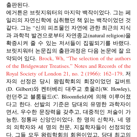
출판된다.
에거튼은 브릿지워터의 마지막 백작이었다. 그는 페
일리의 자연신학에 심취했던 책 읽는 백작이었던 것
같다. 그는 “신의 피조물인 자연에 관한 최근의 지식
과 과학적 발견으로부터 자연종교(natural religion)을
확증시켜 줄 수 있는 저서들이 집필되기를 바랬다.
브릿지워터 논문집의 출판과정은 다음 논문에 잘 요
약되어 있다.
Brock, Wh, “The selection of the authors
of the Bridgewater Treatises.” Notes and Records of the
Royal Society of London 21, no. 2 (1966): 162–179
. 저
자의 선정은 당시 왕립학회의 회장이었던 길버트
(D. Gilbert)와 켄터베리 대주교 호울리(W. Howley),
런던주교 블룸필드(C. Bloomfield)에 의해 이루어졌
다고 한다. 선발의 기준은 당대의 유명한 과학자이
면서, 우수한 문장력을 갖추고, 대중적인 저술이 가
능한, 정통파 신앙인이었다. 한 명의 신학자, 네 명
의 의학자와 세 명의 천문, 지질학자들이 선정되었
다. 그들 모두 왕립학회의 회원이었고, 당대 최고의