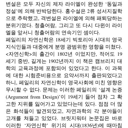
변설은 모두 자신의 제자 라이엘이 완성한 ‘동일과
정설’에 의해 반박당한다. 홍수설은 2류 성서지질학
으로 추락했고, 격변설은 라이엘에 의해 패퇴당하는
분위기였다. 청출어람, 그리고 또 다시 다윈이 라이
엘을 앞서니 청출어람의 연속기인 셈이다.
페일리의 자연신학은 18세기 빅토리아 시대의 영국
지식인들과 대중에게 분명 광범위한 영향을 미쳤다.
<자연신학>의 출간이 1802년 이었지만, 적어도 19
세기 중반, 길게는 1902년까지 이 책은 캠브리지 대
학의 교육과정에 포함되어 있었다고 한다. 이 과목
에 대한 시험준비용으로 요약서까지 출판되었다고
하니, 페일리의 자연신학이 영국사회에 미친 영향은
무시할 수 없다. 문제는 이러한 페일리의 ‘설계 논증
(Argument from Design)’이 19세기 들어 점차 그 확
고한 지위를 잃어가고 있었다는데 있다. 점점 더 많
은 화석들이 발견되었고, 자연과학의 각 분야들이
고개를 쳐들고 있었다. 브릿지워터 논문집은 바로
이러한 ‘자연신학’ 위기의 시대(1836년)에 때마침