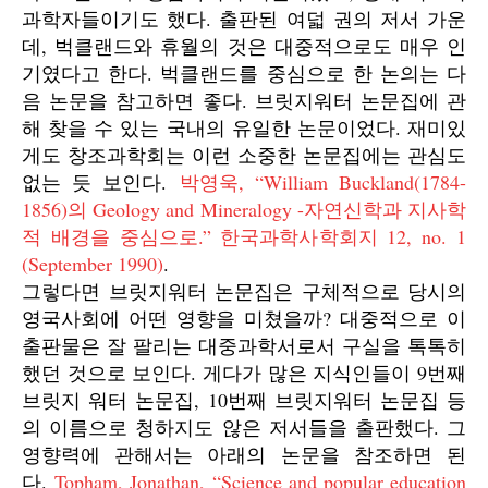
과학자들이기도 했다. 출판된 여덟 권의 저서 가운
데, 벅클랜드와 휴월의 것은 대중적으로도 매우 인
기였다고 한다. 벅클랜드를 중심으로 한 논의는 다
음 논문을 참고하면 좋다. 브릿지워터 논문집에 관
해 찾을 수 있는 국내의 유일한 논문이었다. 재미있
게도 창조과학회는 이런 소중한 논문집에는 관심도
없는 듯 보인다.
박영욱, “William Buckland(1784-
1856)의 Geology and Mineralogy -자연신학과 지사학
적 배경을 중심으로.” 한국과학사학회지 12, no. 1
(September 1990)
.
그렇다면 브릿지워터 논문집은 구체적으로 당시의
영국사회에 어떤 영향을 미쳤을까? 대중적으로 이
출판물은 잘 팔리는 대중과학서로서 구실을 톡톡히
했던 것으로 보인다. 게다가 많은 지식인들이 9번째
브릿지 워터 논문집, 10번째 브릿지워터 논문집 등
의 이름으로 청하지도 않은 저서들을 출판했다. 그
영향력에 관해서는 아래의 논문을 참조하면 된
다.
Topham, Jonathan, “Science and popular education