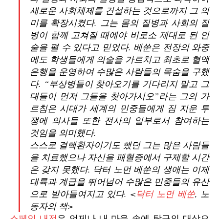
새로운 사회체제를 건설하는 것으로까지 그 의
미를 확장시켰다. 그는 몸의 질병과 사회의 질
병이 함께 고쳐질 때에야 비로소 제대로 된 인
술을 펼 수 있다고 믿었다. 베쑨은 전장의 와중
에도 학생들에게 의술을 가르치고 최초로 혈액
은행을 운영하여 수많은 사람들의 목숨을 구했
다. “부상병들이 찾아오기를 기다리지 말고 그
대들이 먼저 그들을 찾아가시오”라는 그의 가
르침은 시대가 세계의 민중들에게 짐 지운 투
쟁에 의사들 또한 전사의 일부로서 참여하는
것임을 의미했다.
스스로 결핵환자이기도 했던 그는 많은 사람들
을 치료했으나 자신을 패혈증에서 구제할 시간
은 갖지 못했다. 닥터 노먼 베쑨의 생애는 이제
대륙과 계급을 뛰어넘어 수많은 민중들의 유산
으로 받아들여지고 있다. <
닥터 노먼 베쑨
, 노
동자의 책>
스페인 내전
은 언제나 내 마음 속에 탐구의 대상으