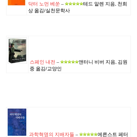
닥터 노먼 베쑨
–
테드 알렌 지음, 천희
상 옮김/실천문학사
스페인 내전
–
앤터니 비버 지음, 김원
중 옮김/교양인
과학혁명의 지배자들
–
에른스트 페터