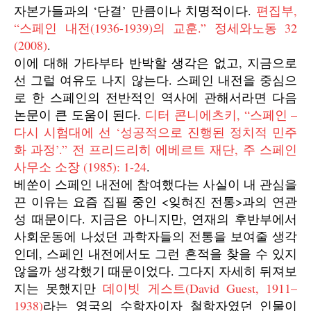
자본가들과의 ‘단결’ 만큼이나 치명적이다.
편집부,
“스페인 내전(1936-1939)의 교훈.”
정세와노동
32
(2008)
.
이에 대해 가타부타 반박할 생각은 없고, 지금으로
선 그럴 여유도 나지 않는다. 스페인 내전을 중심으
로 한 스페인의 전반적인 역사에 관해서라면 다음
논문이 큰 도움이 된다.
디터
콘니에츠키, “스페인 –
다시 시험대에 선 ‘성공적으로 진행된 정치적 민주
화 과정’.”
전 프리드리히 에베르트 재단, 주 스페인
사무소 소장
(1985): 1-24
.
베쑨이 스페인 내전에 참여했다는 사실이 내 관심을
끈 이유는 요즘 집필 중인 <잊혀진 전통>과의 연관
성 때문이다. 지금은 아니지만, 연재의 후반부에서
사회운동에 나섰던 과학자들의 전통을 보여줄 생각
인데, 스페인 내전에서도 그런 흔적을 찾을 수 있지
않을까 생각했기 때문이었다. 그다지 자세히 뒤져보
지는 못했지만
데이빗 게스트(David Guest, 1911–
1938)
라는 영국의 수학자이자 철학자였던 인물이