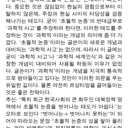
다. 중요한 것은 끊임없이 현실의 경험으로부터 이
탈하지 않은채, 주장과 현실 사이의 타당성을 검증
해나가는 태도다. 굳이 ‘초월적 논증’의 반대급부로
‘과학적 사고’를 주장하려 한다면, 이러한 태도를 주
장하는 것이 ‘과학적’이라는 개념의 의미에 좀 더 가
깝다. ‘초월적 논증’이라는 글쓴이의 새로운 개념과
대비되는 ‘과학적 사고’는 없으며, 따라서 이 글에는
굳이 ‘과학적 사고’나 ‘과학적 세계인식’과 같은 거
창한 개념이 대비되어 사용될 하등의 이유가 없었
다. 글쓴이가 ‘과학적’이라는 개념을 지극히 통속적
으로 받아들이고 있다는 것만이 이러한 의문을 푸는
유일한 길이다. 물론 여전히 르상티망을 끌어들이는
것은 좋은 전략이다.
추신: “특히 최근 한국사회의 큰 화두인 대북정책 영
역에서 초월적 논증을 벗어나는 태도가 아쉽다.”는
오타로 보인다 “벗어나는-> 벗어나지 못하는”이 되
어야 따라오는 문장 “초월적 논증의 성을 쌓아 올리
는 것만 반복한다면 정치평론의 역할이 의심스럽