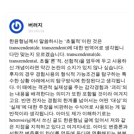
버러지
2011/01/18
한윤형님께서 말씀하시는 ‘초월적’이란 것은
transcendent(de. transzendent)에 대한 번역어로 생각됩니
다만 맞는지 모르겠습니다. transcendental(de.
transzendental, 초월’론’적, 선험적)을 염두에 두고 사용하
신 개념이라면 약간 논란의 소지가 있지 않나 싶습니다.
후자의 경우 경험사용의 형식적 가능조건을 탐구하는 특
수한 상황 아래에서의 탐구방식에 한정된다고 생각됩니
다. 이 때에는 객관적 실재성을 주는 감각경험과 ‘괴리’되
는 내용을 배격한다는 의미가 또한 포함될 것이라 여겨지
고요. 반면 전자는 경험의 한계를 넘어서는 어떤 ‘대상’의
‘실재’에 대한 주장을 비판하는 수식어로 사용되는 게 일
반적이라 생각됩니다. 아마도 제가 이해하기로는
heterosis님께서 쓰신 글도 한윤형님 글에 있어서 저와 같
은 지점을 지적하고 있다고 여겨지네요. 아마도 변증론과
선험적 변증론의 차이를 염두에 둔다면 명확해지는 부분