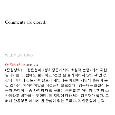
Comments are closed.
WEBMENTIONS
OnEitherSide
2011/01/18
(존칭생략) 1. 한윤형이 <정치평론에서의 초월적 논증>에서 처한
딜레마는 “그럼에도 불구하고 ‘선언’은 불가피하지 않느냐”인 것
같다. 여기에 칸트가 어설프게 개입되는 바람에 개념의 혼동이 온
것 같다(이 지적이야말로 어설픈지 모르겠다). 김우재는 초월적 논
증과 과학적 논증 사이의 대립 구도는 순진할 뿐 아니라 무지의 소
산이라고 비판하는 듯한데, 이 지점에 대해서는 김우재가 옳다. 그
러나 한윤형은 여기에 별 관심이 없는 듯하다. 2. 한윤형이 논객..