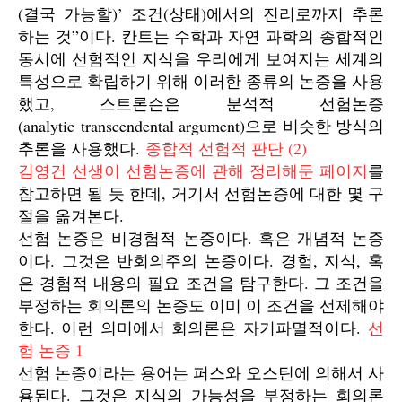
(결국 가능할)’ 조건(상태)에서의 진리로까지 추론
하는 것”이다. 칸트는 수학과 자연 과학의 종합적인
동시에 선험적인 지식을 우리에게 보여지는 세계의
특성으로 확립하기 위해 이러한 종류의 논증을 사용
했고, 스트론슨은 분석적 선험논증
(analytic transcendental argument)으로 비슷한 방식의
추론을 사용했다.
종합적 선험적 판단 (2)
김영건 선생이 선험논증에 관해 정리해둔 페이지
를
참고하면 될 듯 한데, 거기서 선험논증에 대한 몇 구
절을 옮겨본다.
선험 논증은 비경험적 논증이다. 혹은 개념적 논증
이다. 그것은 반회의주의 논증이다. 경험, 지식, 혹
은 경험적 내용의 필요 조건을 탐구한다. 그 조건을
부정하는 회의론의 논증도 이미 이 조건을 선제해야
한다. 이런 의미에서 회의론은 자기파멸적이다.
선
험 논증 1
선험 논증이라는 용어는 퍼스와 오스틴에 의해서 사
용된다. 그것은 지식의 가능성을 부정하는 회의론