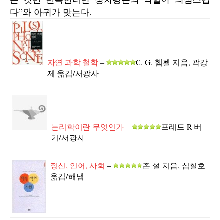
다”와 아귀가 맞는다.
자연 과학 철학
–
C. G. 헴펠 지음, 곽강
제 옮김/서광사
논리학이란 무엇인가
–
프레드 R.버
거/서광사
정신, 언어, 사회
–
존 설 지음, 심철호
옮김/해냄