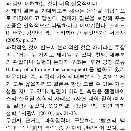
과 같이 이해하는 것이 더욱 실용적이다.
전제가 결론을 기대되도록 해주는 논증을 귀납적으
로 타당하다고 말한다. 전제가 결론을 보장해 주는
논증은 연역적으로 타당하다고 이야기한다. 프레드
R. 버거, 김영배 역, “논리학이란 무엇인가.” 서광사
(2005). pp. 27
과학적인 것이 반드시 논리적인 것은 아니라는 주장
의 근거는 두 가지로 제시될 수 있다. 첫째, 대부분
의 관찰이나 실험의 논리적 구조는 ‘후건 긍정 오류
(fallacy of affirming the consequent)’를 범하고 있기
때문이다. 즉, 과학적 사실의 대부분은 논증의 전제
가 모두 옳을지라도 결론은 항상 그를 수 있는 가능
성을 지니고 있다. 헴펠이 이러한 측면을 젬멜바이
스의 산욕열 실험의 사례로 <자연 과학 철학>에서
잘 설명해놓았다. C.G.헴펠, 곽강제 역, “자연 과학
철학.” 서광사 (2010). pp. 21-33.
두번째 근거는 과학철학이 구분하는 ‘발견의 맥
락’과 ‘정당화의 맥락’ 중 전자와 관련되어 있다. 보