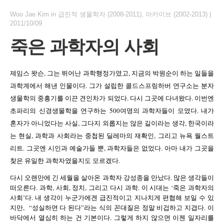
Woo Jae Kim
in
급진적 생물학자 (2008-2011)
,
아카이브 (2002-2013)
|
2011/10/09
죽은 과학자의 사회
제임스 왓슨, 그는 뛰어난 과학행정가였고, 지금의 박원순이 하는 일들을
과학계에서 해낸 인물이다. 그가 설립한 콜드스프링하버 연구소는 분자
생물학의 중흥기를 이끈 견인차가 되었다. 다시 그곳에 다녀왔다. 이번엔
초파리의 신경생물학을 연구하는 500여명의 과학자들이 모였다. 내가
혼자가 아니었다는 사실, 그다지 외롭지는 않은 길이라는 생각, 한국이라
는 현실, 과학과 사회라는 중첩된 딜레마의 재확인, 그리고 뉴욕 월스트
리트. 그곳엔 시인과 예술가들 뿐, 과학자들은 없었다. 아마 내가 그곳을
찾은 유일한 과학자였을지도 모르겠다.
다시 오랜만에 긴 세월을 살아온 과학자 강성종을 만났다. 많은 생각들이
떠오른다. 과학, 사회, 정치, 그리고 다시 과학. 이 시대는 ‘죽은 과학자의
사회’다. 내 생각이 누군가에겐 급진적이고 지나치게 편협해 보일 수 있
지만, “성실하면 다 된다”라는 식의 꼰대질은 정말 비겁하고 지겹다. 이
바닥에서 열심히 하는 건 기본이다. 그렇게 하지 않으면 이젠 일자리를