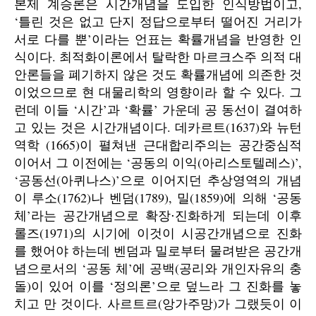
본제 계승론은 시간개념을 도입한 인식방법이고,
‘틀린 것은 없고 단지 정답으로부터 떨어진 거리가
서로 다를 뿐’이라는 언표는 확률개념을 반영한 인
식이다. 최적화이론에서 탈락한 마르크스주 의적 대
안론들을 폐기하지 않은 것도 확률개념에 의존한 것
이었으므로 현 대물리학의 영향이라 할 수 있다. 그
런데 이들 ‘시간’과 ‘확률’ 가운데 공 동선이 결여하
고 있는 것은 시간개념이다. 데카르트(1637)와 뉴턴
역학 (1665)이 펼쳐낸 근대합리주의는 공간중심적
이어서 그 이전에는 ‘공동의 이익(아리스토텔레스)’,
‘공동선(아퀴나스)’으로 이어지던 추상영역의 개념
이 루소(1762)나 벤덤(1789), 밀(1859)에 의해 ‘공동
체’라는 공간개념으로 확장⋅진화하게 되는데 이후
롤즈(1971)의 시기에 이것이 시공간개념으로 진화
를 했어야 하는데 벤덤과 밀로부터 물려받은 공간개
념으로서의 ‘공동 체’에 공백(공리와 개인자유의 충
돌)이 있어 이를 ‘정의론’으로 덮느라 그 진화를 놓
치고 만 것이다. 사르트르(앙가주망)가 그랬듯이 이