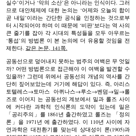
실수’이거나 ‘악의 소산’은 아니라는 인식이다. 그러
므로 대안체제에 대한 논의는 ‘어제와 오늘의 합이
곧 내일’이라는 간단한 공식을 인정하는 것으로부
터 시작되어야 하며 이 때문에 ‘비판’보다는 역 사의
큰 줄기를 잡아 각 시대의 특성들을 모두 아우르는
‘통섭’의 방법론 이 본 논의에 더 유용할 것임을 전
제한다.
같은 논문, 141쪽.
공동선으로 덮어내지 못하는 범주의 여백은 무 엇일
까? 어떤 방법론으로 접근해야 이 여백을 발견할 수
있을까? 그런데 위에서 공동선의 개념의 역사를 간
단히 짚어보았는데 거기에 해답이 있다. 즉, 아리스
토텔레스→토마스 아퀴나스→루소→벤덤→밀→롤
즈로 이어지 는 공동선의 계보에서 밀과 롤즈 사이
에 커다란 과학적 인식론의 도약이 있는데 밀은
「공리주의」를 1861년 출간하였고 롤즈는 「정의
론」을 1971년 에 출간하였다. 이 110년 사이에 자
연과학은 대전환기를 맞는데 상대성이 론(1905)과