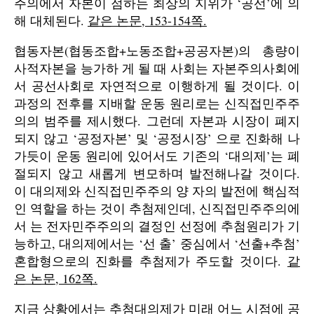
주의에서 자본이 점하는 최상의 지위가 ‘공선’에 의
해 대체된다.
같은 논문, 153-154쪽.
협동자본(협동조합+노동조합+공공자본)의 총량이
사적자본을 능가하 게 될 때 사회는 자본주의사회에
서 공선사회로 자연적으로 이행하게 될 것이다. 이
과정의 전후를 지배할 운동 원리로는 신직접민주주
의의 범주를 제시했다. 그런데 자본과 시장이 폐지
되지 않고 ‘공정자본’ 및 ‘공정시장’ 으로 진화해 나
가듯이 운동 원리에 있어서도 기존의 ‘대의제’는 폐
절되지 않고 새롭게 변모하며 발전해나갈 것이다.
이 대의제와 신직접민주주의 양 자의 발전에 핵심적
인 역할을 하는 것이 추첨제인데, 신직접민주주의에
서 는 전자민주주의의 결정인 선정에 추첨원리가 기
능하고, 대의제에서는 ‘선 출’ 중심에서 ‘선출+추첨’
혼합형으로의 진화를 추첨제가 주도할 것이다.
같
은 논문, 162쪽.
지금 상황에서는 추첨대의제가 미래 어느 시점에 공