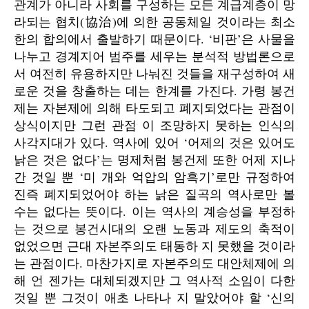
관계가 아니라 사회를 구성하는 모든 계급계층이 망
라되는 협치(協治)에 의한 공동체일 것이라는 최소
한의 합의에서 출발하기 때문이다. ‘비판’은 사물을
나누고 경계지어 범주를 세우는 분석적 방법론으로
서 여전히 유용하지만 나눠진 것들을 재구성하여 새
로운 것을 창출하는 데는 한계를 가진다. 가령 봉건
제는 자본제에 의해 타도되고 폐지되었다는 관점이
상식이지만 그런 관점 이 조망하지 못하는 인식의
사각지대가 있다. 역사에 있어 ‘어제의 것은 있어도
낡은 것은 없다’는 명제처럼 봉건제 또한 어제 지나
간 것일 뿐 ‘미 개와 억압의 암흑기’로만 규정하여
진즉 폐지되었어야 하는 낡은 질곡의 역사로만 볼
수는 없다는 뜻이다. 이는 역사의 계승성을 부정하
는 것으로 봉건시대의 오랜 노동과 제도의 축적이
없었으면 근대 자본주의도 태동하 지 못했을 것이라
는 관점이다. 마찬가지로 자본주의도 대안체제에 의
해 언 젠가는 대체되겠지만 그 역사적 소임이 다한
것일 뿐 그것이 애초 나타나 지 말았어야 할 ‘신의