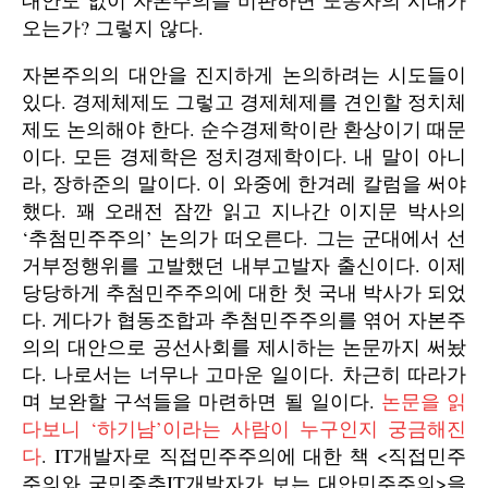
대안도 없이 자본주의를 비판하면 노동자의 시대가
오는가? 그렇지 않다.
자본주의의 대안을 진지하게 논의하려는 시도들이
있다. 경제체제도 그렇고 경제체제를 견인할 정치체
제도 논의해야 한다. 순수경제학이란 환상이기 때문
이다. 모든 경제학은 정치경제학이다. 내 말이 아니
라, 장하준의 말이다. 이 와중에 한겨레 칼럼을 써야
했다. 꽤 오래전 잠깐 읽고 지나간 이지문 박사의
‘추첨민주주의’ 논의가 떠오른다. 그는 군대에서 선
거부정행위를 고발했던 내부고발자 출신이다. 이제
당당하게 추첨민주주의에 대한 첫 국내 박사가 되었
다. 게다가 협동조합과 추첨민주주의를 엮어 자본주
의의 대안으로 공선사회를 제시하는 논문까지 써놨
다. 나로서는 너무나 고마운 일이다. 차근히 따라가
며 보완할 구석들을 마련하면 될 일이다.
논문을 읽
다보니 ‘하기남’이라는 사람이 누구인지 궁금해진
다
. IT개발자로 직접민주주의에 대한 책 <직접민주
주의와 국민중추IT개발자가 보는 대안민주주의>을