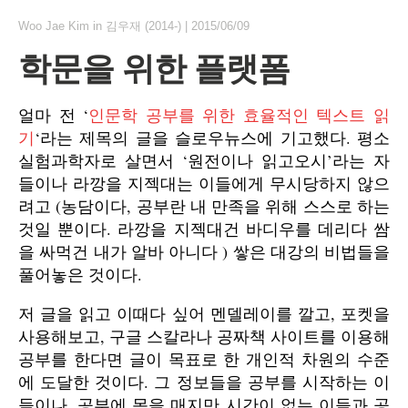
Woo Jae Kim
in
김우재 (2014-)
|
2015/06/09
학문을 위한 플랫폼
얼마 전 ‘
인문학 공부를 위한 효율적인 텍스트 읽
기
‘라는 제목의 글을 슬로우뉴스에 기고했다. 평소
실험과학자로 살면서 ‘원전이나 읽고오시’라는 자
들이나 라깡을 지젝대는 이들에게 무시당하지 않으
려고 (농담이다, 공부란 내 만족을 위해 스스로 하는
것일 뿐이다. 라깡을 지젝대건 바디우를 데리다 쌈
을 싸먹건 내가 알바 아니다 ) 쌓은 대강의 비법들을
풀어놓은 것이다.
저 글을 읽고 이때다 싶어 멘델레이를 깔고, 포켓을
사용해보고, 구글 스칼라나 공짜책 사이트를 이용해
공부를 한다면 글이 목표로 한 개인적 차원의 수준
에 도달한 것이다. 그 정보들을 공부를 시작하는 이
들이나, 공부에 목을 매지만 시간이 없는 이들과 공