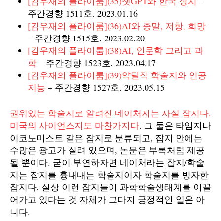
[김우재의 플라이룸](35)챗GPT와 한국 정치
–
주간경향 1511호. 2023.01.16
[김우재의 플라이룸](36)AI와 종말, 저항, 희망
– 주간경향 1515호. 2023.02.20
[김우재의 플라이룸](38)AI, 인문학 그리고 과
학
– 주간경향 1523호. 2023.04.17
[김우재의 플라이룸](39)약탈적 학술지와 인공
지능
– 주간경향 1527호. 2023.05.15
권위있는 학술지로 알려진 네이처지는 사실 잡지다.
미국의 사이언스지도 마찬가지다
. 그 둘은 타임지나
이코노미스트 같은 잡지로 분류되고, 잡지 안에는
수많은 광고가 실려 있으며, 논문은 부록처럼 제공
될 뿐이다. 굳이 부연하자면 네이처라는 잡지/학술
지는 잡지를 흉내내는 학술지이자 학술지를 빙자한
잡지다. 실상 이런 잡지들이 과학학술생태계를 이끌
어가고 있다는 것 자체가 그다지 긍정적인 일은 아
니다.