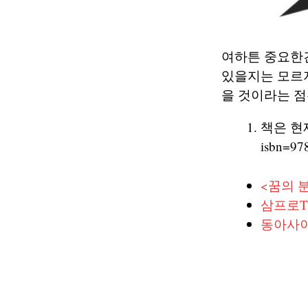
여하튼 중요한건
있을지는 모르
을 것이라는 점은 분
책은 현재 
isbn=9
<꿈의 
삼프로T
동아사이