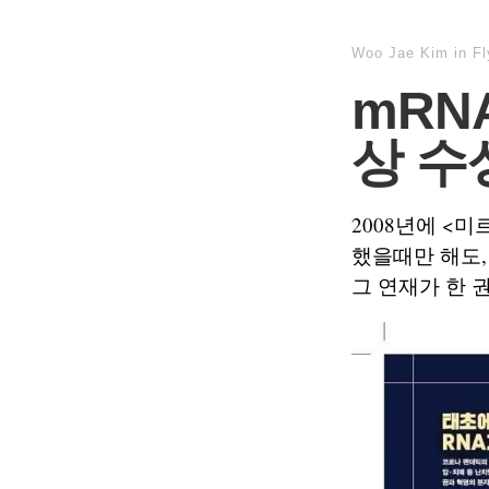
Woo Jae Kim
in
F
mRN
상 수
2008년에 <
했을때만 해도,
그 연재가 한 