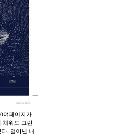
500여페이지가
게 채워도 그런
냈다. 덜어낸 내