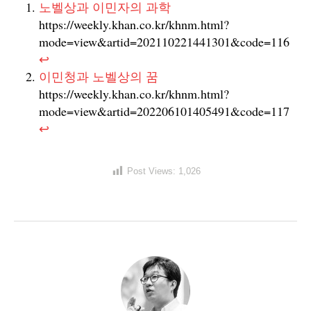
노벨상과 이민자의 과학
https://weekly.khan.co.kr/khnm.html?
mode=view&artid=202110221441301&code=116
↩︎
이민청과 노벨상의 꿈
https://weekly.khan.co.kr/khnm.html?
mode=view&artid=202206101405491&code=117
↩︎
Post Views:
1,026