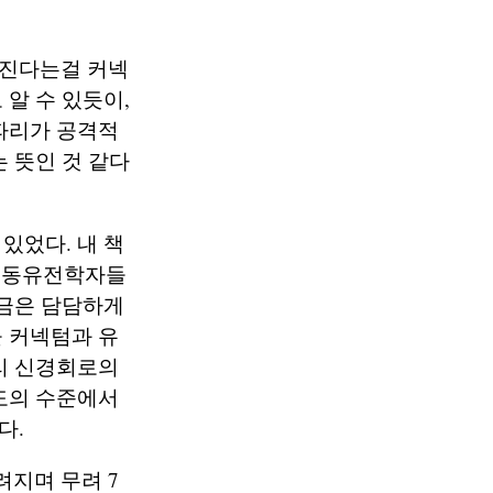
라진다는걸 커넥
알 수 있듯이,
파리가 공격적
 뜻인 것 같다
있었다. 내 책
 행동유전학자들
지금은 담담하게
 커넥텀과 유
리 신경회로의
도의 수준에서
다.
지며 무려 7