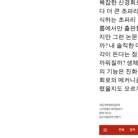
복잡한 신경회
다 더 큰 초파
식하는 초파리 
룹에서만 출판할
지만 그런 논문
까? 내 솔직한
각이 든다는 점
까워질까? 생체
의 기능은 진화
회로의 메커니즘
렸을지도 모르