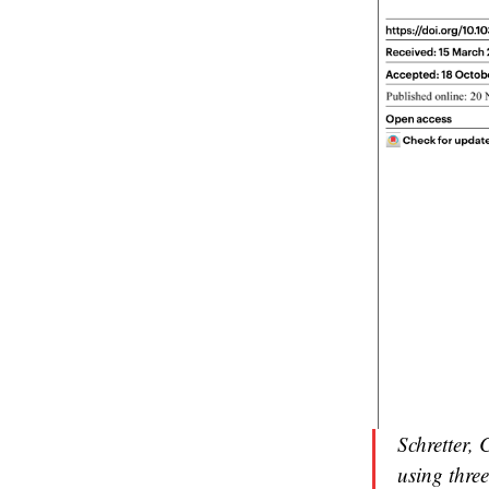
Schretter,
using thre