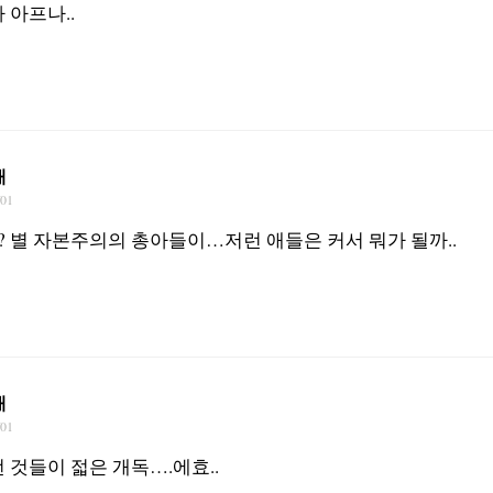
 아프나..
재
/01
 별 자본주의의 총아들이…저런 애들은 커서 뭐가 될까..
재
/01
 것들이 젋은 개독….에효..