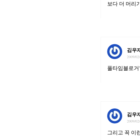
보다 더 머리가
김우
2009/02
풀타임블로거?
김우
2009/02
그리고 꼭 이런