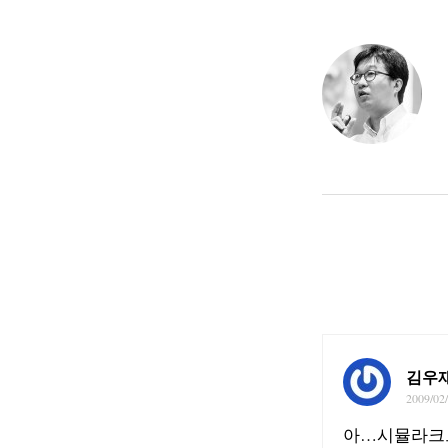
김우
2009/02
아…시뮬라크르