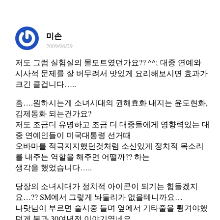
미손
2009/06/29
저도 그럼 실험실의 몰모트였던가요?? ^^; 대중 연예와
시사적 문제를 잘 버무려서 맛있게 요리해보시면 효과가
크긴 클겁니다…..
흠….원하시는게 소녀시대의 권해효화 내지는 윤도현화,
김제동화 되는건가요?
저도 조금더 유명하고 조금 더 대중들에게 영향력있는 대
중 연예인들이 미국대통령 선거때
오바마를 적극지지했던것처럼 소신있게 정치적 목소리
를 내주는 역할을 해주면 어떨까?? 하는
생각을 했었습니다…..
당장의 소녀시대가 정치적 아이콘이 되기는 힘들겠지
요…?? SM에서 그렇게 놔둘리가 없을테니까요…
나랏님이 부르면 술시중 들며 옆에서 기타줄을 튕겨야했
던게 불과 30여년전 이야기였네요…