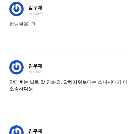
김우재
2009/06/30
왕님글을..ㅋ
김우재
2009/06/30
닥터후는 별로 잘 안봐요. 달렉따위보다는 소녀시대가 더
소중하다능
김우재