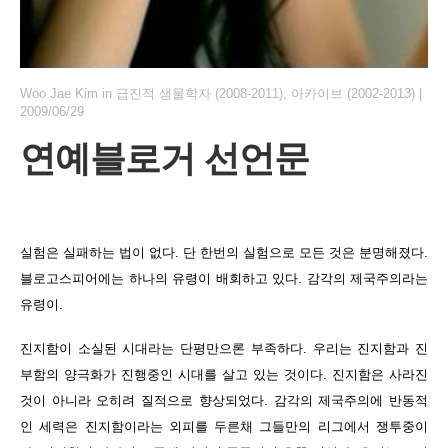
Woo Jae Kim
in
급진적 생물학자 (2008-2011)
,
아카이브 (2002-2013)
|
2009/06/29
연예블로거 선언문
실험은 실패하는 법이 없다. 단 한번의 실험으로 모든 것은 분명해졌다.
블로고스피어에는 하나의 유령이 배회하고 있다. 감각의 제국주의라는
유령이.
진지함이 소실된 시대라는 단평만으론 부족하다. 우리는 진지함과 진
부함의 양극화가 진행중인 시대를 살고 있는 것이다. 진지함은 사라진
것이 아니라 오히려 질적으로 향상되었다. 감각의 제국주의에 반동적
인 세력은 진지함이라는 외피를 두른채 그들만의 리그에서 쟁투중이