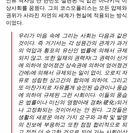
인류 역사상 단 한번도 실현된 적 없는 아나키적 이
상사회를 꿈꿨다. 그의 코스모폴리스는 모든 압제와
권위가 사라진 자연의 세계가 현실에 적용되는 방식
이었다.
우리가 마음 속에 그리는 사회는 다음과 같은
것이다. 즉 거기서는 각 성원간의 관계가 과거
의 억압과 횡포의 유산인 법률에 의해서 규제
되지 않고, 또한 일체의 권력자(그 권력이 선거
에 의하여 얻어졌건 상속권에 의하여 얻어졌건
간에)에 의해서 규제되는 일이 없이, 오로지 자
유로 성립한 상고간의 합의에 의하여, 그리고
또 마찬가지로 자유롭게 승인된 습관이나 풍습
에 의하여 규제된 그런 사회이다. 이들의 풍습
은 법률이나 미신의 영향아래 경화(硬化)되거
나 고정화되는 것이어서는 안 된다. 그것들은
생활의 새로운 여러 가지 요구와 과학 및 발명
의 진보에 부응하고 또한 점점 합리적으로 되
고 점점 더 숭고한 것으로 되어 가는 사회이상