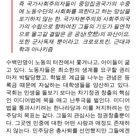
즉 국가사회주의자들이 중앙집권국가의 수중
에 노동수단의 사회화를 꾀한다고 하는 망상을
포기하지 않는 한, 국가자본주의와 사회주의국
가의 수립으로 향하여진 그들의 기도가 필연적
으로 몰고갈 결말은 곧 공상(空想)의 파산이요,
또한 군사독재 뿐이라고. 크로포트킨, 근대과
학과 아나키즘
수백만명이 노동의 터전에서 쫓겨나고, 아이들이 굶
고 있다. 노동자들은 최소한의 생계를 요구할 권리
마저 박탈당했고, 학벌로 계급을 나누는 관념은 등
록금 때문에 자살하는 대학생들을 양산하고 있다.
국회는 민생을 돌보기 보다는 차기정권 창출의 핵심
인 미디어법에 목을 매고 난투극을 벌인다. 미디어
법을 통과시키려는 한나라당과 이를 저지하려는 민
주당의 목표는 같다. 그들의 관심사는 정권창출뿐이
다. 그곳엔 민중에 대한 어떤 사랑과 애정도 존재하
지 않는다. 민주당은 총사퇴를 선언했지만 그들에겐