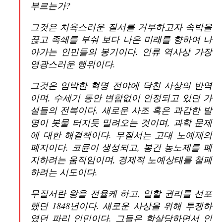
부르는가?
그것은 치욕스러운 질서를 거부하고자 속박을
끊고 족쇄를 부숴 보다 나은 미래를 향하여 나
아가는 인민들의 봉기이다. 인류 역사상 가장
영광스러운 행위이다.
그것은 임박한 혁명 전야에 닥친 사상의 반역
이며, 수세기 동안 변함없이 인정되고 있던 가
설들의 전복이다. 새로운 사조 혹은 과감한 발
명이 봇물 터지듯 밀려오는 것이며, 과학 문제
에 대한 해결책이다. 무질서는 고대 노예제의
폐지이다. 코뮨이 생성되고, 봉건 농노제를 폐
지하려는 움직임이며, 경제적 노예상태를 철폐
하려는 시도이다.
무질서란 왕을 전율케 하고, 일할 권리를 선포
했던 1848년이다. 새로운 사상을 위해 투쟁하
였던 파리 인민이다. 그들은 학살당하면서 인