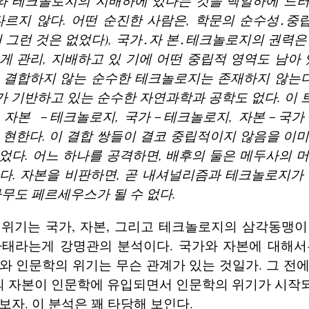
 테크놀로지의 지배하에 있다는 것을 백일하에 드러
다르지 않다. 어떤 순진한 사람은, 학문의 순수성․
래 그런 것은 없었다), 국가․자 본․테크놀로지의 권력은
게 관리, 지배하고 있 기에 어떤 중립적 영역도 남아 
 결합하지 않는 순수한 테크놀로지는 존재하지 않는다
 기반하고 있는 순수한 자연과학과 공학도 없다. 이
, 자본 －테크놀로지, 국가－테크놀로지, 자본－국
 현한다. 이 결합 쌍들이 결코 중립적이지 않음을 이
었다. 어느 하나를 공격하면, 배후의 둘은 메두사의 
다. 자본을 비판하면, 곧 내셔널리즘과 테크놀로지가
아무도 페르세우스가 될 수 없다.
 위기는 국가, 자본, 그리고 테크놀로지의 삼각동맹이
사태라는게 강명관의 분석이다. 국가와 자본에 대해서
와 인문학의 위기는 무슨 관계가 있는 것일가. 그 전
 자본이 인문학에 유입되면서 인문학의 위기가 시작
보자. 이 분석은 꽤 타당해 보인다.