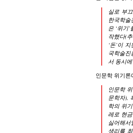
실로 부끄
한국학술
은 ‘위기
작했다(추
‘돈’이 
국학술진
서 동시에
인문학 위기론에
인문학 위
문학자),
학의 위기
레로 현금
싫어해서일
생리를 최