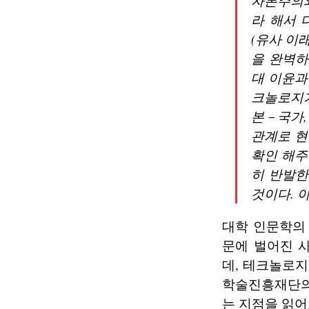
자본주의와
라 해서 
(유사 이
을 완벽하
대 이윤과
크놀로지가
본－국가
관계로 현
확인 해주
히 반발한
것이다. 
대학 인문학의
문에 벌어진 
데, 테크놀로지
학술진흥재단의
는 지점을 읽어