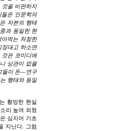
 것을 비판하지
 이들은 인문학의
넣은 자본의 행태
집중과 동일한 현
팔아먹는 처참한
징징대고 하소연
 것은 코미디에
이니 상관이 없을
 그들이 돈―연구
는 행태와 동일
는 황망한 현실
 소리 높여 외쳤
학은 심지어 기초
 지닌다. 그럼