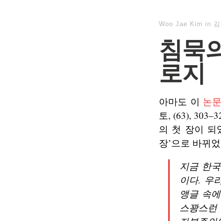
Woo Jae Kim
in
김
침묵의
로지
아마도 이
논
토, (63), 
의 첫 장이 되
장’으로 바뀌었
지금 한국
이다. 우
앵글 속에
스꽝스런 