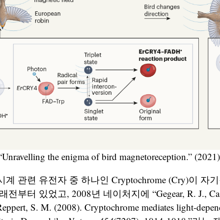
 “Unravelling the enigma of bird magnetoreception.” (2021
 관련 유전자 중 하나인 Cryptochrome (Cry)이 
터 있었고, 2008년 네이처지에 “Gegear, R. J., Casse
Reppert, S. M. (2008). Cryptochrome mediates light-depen