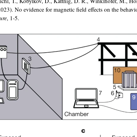
ichl, T., Kobylkov, D., Kattnig, D. R., Winklhofer, M., Hor
023). No evidence for magnetic field effects on the behavi
ure
, 1-5.