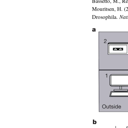
Bassetto, M., Re
Mouritsen, H. (2
Drosophila.
Nat