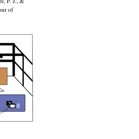
e, P. J., &
our of