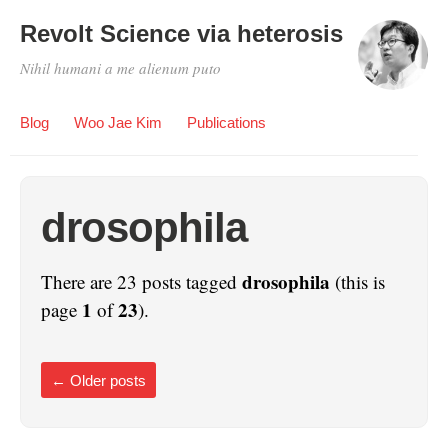
Revolt Science via heterosis
Nihil humani a me alienum puto
Blog
Woo Jae Kim
Publications
drosophila
drosophila
There are 23 posts tagged
(this is
1
23
page
of
).
←
Older posts