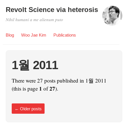
Revolt Science via heterosis
Nihil humani a me alienum puto
Blog
Woo Jae Kim
Publications
1월 2011
There were 27 posts published in 1월 2011
1
27
(this is page
of
).
←
Older posts