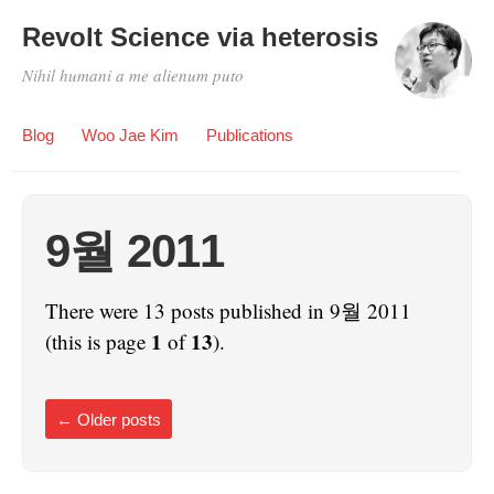
Revolt Science via heterosis
Nihil humani a me alienum puto
Blog
Woo Jae Kim
Publications
9월 2011
There were 13 posts published in 9월 2011
1
13
(this is page
of
).
←
Older posts