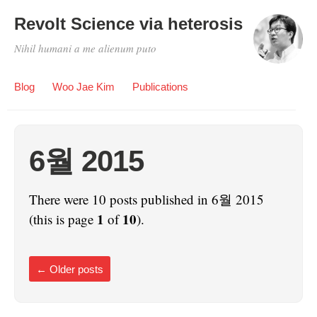
Revolt Science via heterosis
Nihil humani a me alienum puto
Blog
Woo Jae Kim
Publications
6월 2015
There were 10 posts published in 6월 2015
1
10
(this is page
of
).
←
Older posts