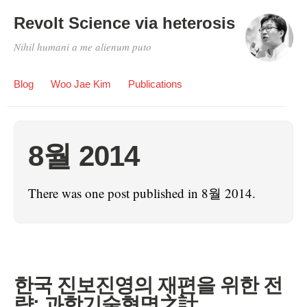
Revolt Science via heterosis
Nihil humani a me alienum puto
Blog
Woo Jae Kim
Publications
8월 2014
There was one post published in 8월 2014.
한국 진보진영의 재편을 위한 전
략: 과학기술혁명之計