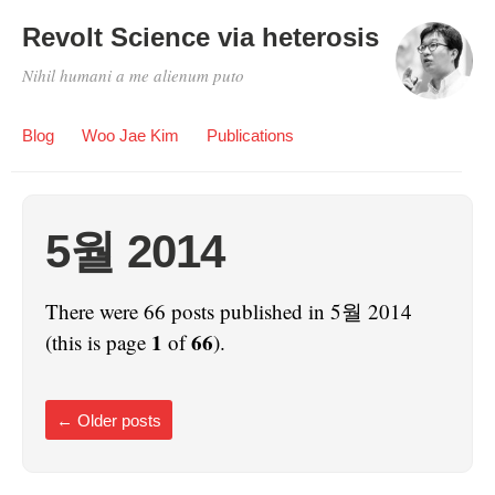
Revolt Science via heterosis
Nihil humani a me alienum puto
Blog
Woo Jae Kim
Publications
5월 2014
There were 66 posts published in 5월 2014
1
66
(this is page
of
).
←
Older posts